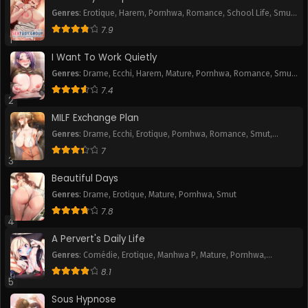
Genres
:
Erotique
,
Harem
,
Pornhwa
,
Romance
,
School Life
,
Smut
,
Chapitre 55
Chapitre 54
Webtoon
7.9
November 11, 2025
November 11, 2025
1
I Want To Work Quietly
Chapitre 53
Chapitre 52
Genres
:
Drame
,
Ecchi
,
Harem
,
Mature
,
Pornhwa
,
Romance
,
Smut
,
November 11, 2025
November 11, 2025
Webtoon
7.4
2
Chapitre 51
Chapitre 50
MILF Exchange Plan
November 11, 2025
November 11, 2025
Genres
:
Drame
,
Ecchi
,
Erotique
,
Pornhwa
,
Romance
,
Smut
,
Webtoon
Chapitre 49
Chapitre 48
7
3
November 11, 2025
November 11, 2025
Beautiful Days
Chapitre 47
Chapitre 46
Genres
:
Drame
,
Erotique
,
Mature
,
Pornhwa
,
Smut
November 11, 2025
November 11, 2025
7.8
4
Chapitre 45
Chapitre 44
A Pervert's Daily Life
November 11, 2025
November 11, 2025
Genres
:
Comédie
,
Erotique
,
Manhwa P
,
Mature
,
Pornhwa
,
Romance
,
Slice of Life
,
Smut
,
Tranche de vie
,
Webtoon
8.1
Chapitre 43
Chapitre 42
5
November 11, 2025
November 11, 2025
Sous Hypnose