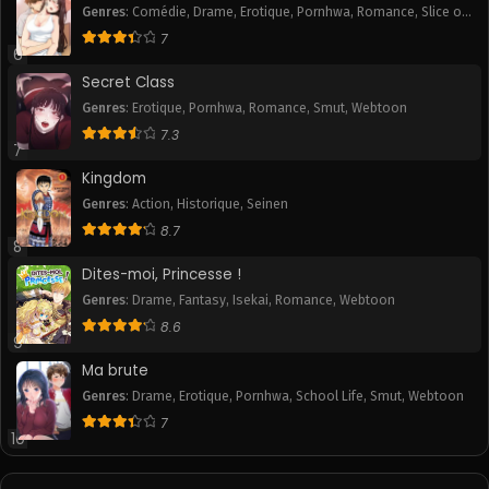
Genres
:
Comédie
,
Drame
,
Erotique
,
Pornhwa
,
Romance
,
Slice of
Chapitre 41
Chapitre 40
Life
,
Smut
7
November 11, 2025
November 11, 2025
6
Secret Class
Chapitre 39
Chapitre 38
Genres
:
Erotique
,
Pornhwa
,
Romance
,
Smut
,
Webtoon
November 11, 2025
November 11, 2025
7.3
7
Chapitre 37
Chapitre 36
Kingdom
November 11, 2025
November 11, 2025
Genres
:
Action
,
Historique
,
Seinen
8.7
Chapitre 35
Chapitre 34
8
November 11, 2025
November 11, 2025
Dites-moi, Princesse !
Chapitre 33
Chapitre 32
Genres
:
Drame
,
Fantasy
,
Isekai
,
Romance
,
Webtoon
November 11, 2025
November 11, 2025
8.6
9
Chapitre 31
Chapitre 30
Ma brute
November 11, 2025
November 11, 2025
Genres
:
Drame
,
Erotique
,
Pornhwa
,
School Life
,
Smut
,
Webtoon
7
10
Chapitre 29
Chapitre 28
November 11, 2025
November 11, 2025