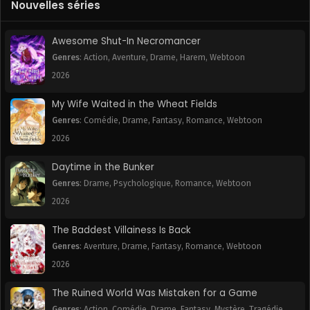
Nouvelles séries
Chapitre 27
Chapitre 26
November 11, 2025
November 11, 2025
Awesome Shut-In Necromancer
Chapitre 25
Chapitre 24
Genres
:
Action
,
Aventure
,
Drame
,
Harem
,
Webtoon
November 11, 2025
November 11, 2025
2026
Chapitre 23
Chapitre 22
My Wife Waited in the Wheat Fields
November 11, 2025
November 11, 2025
Genres
:
Comédie
,
Drame
,
Fantasy
,
Romance
,
Webtoon
2026
Chapitre 21
Chapitre 20
November 11, 2025
November 11, 2025
Daytime in the Bunker
Genres
:
Drame
,
Psychologique
,
Romance
,
Webtoon
Chapitre 19
Chapitre 18
November 11, 2025
November 11, 2025
2026
Chapitre 17
Chapitre 16
The Baddest Villainess Is Back
November 11, 2025
November 11, 2025
Genres
:
Aventure
,
Drame
,
Fantasy
,
Romance
,
Webtoon
2026
Chapitre 15
Chapitre 14
November 11, 2025
November 11, 2025
The Ruined World Was Mistaken for a Game
Genres
:
Action
,
Comédie
,
Drame
,
Fantasy
,
Mystère
,
Tragédie
,