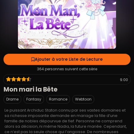
Ajouter à votre Liste de Lecture
364 personnes suivent cette série
9.00
Mon mari la Bête
Drame
Fantasy
Romance
Webtoon
Le puissant Archiduc Staton connu par ses vastes domaines et
sa richesse imposante demande en mariage la fille d’une
famille de nobles dépourvue de fief. Personne ne comprend
alors sa décision, ni même Nadia, la future mariée. Cependant,
ce n’est pas la seule chose qui l’angoisse. De nombreuses