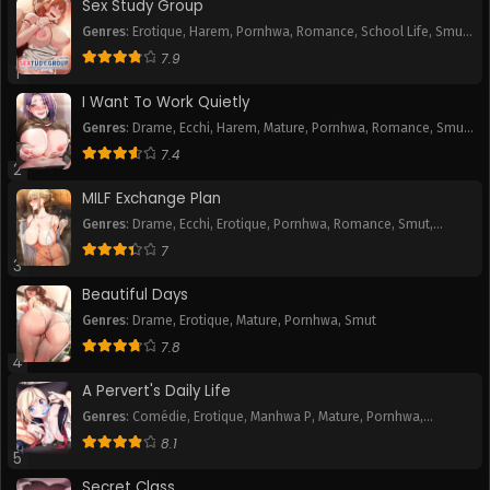
Sex Study Group
Genres
:
Erotique
,
Harem
,
Pornhwa
,
Romance
,
School Life
,
Smut
,
Chapitre 152
Chapitre 151
Webtoon
7.9
January 16, 2026
January 16, 2026
1
I Want To Work Quietly
Chapitre 150
Chapitre 149
Genres
:
Drame
,
Ecchi
,
Harem
,
Mature
,
Pornhwa
,
Romance
,
Smut
,
January 16, 2026
January 16, 2026
Webtoon
7.4
2
Chapitre 148
Chapitre 147
MILF Exchange Plan
January 16, 2026
January 16, 2026
Genres
:
Drame
,
Ecchi
,
Erotique
,
Pornhwa
,
Romance
,
Smut
,
Webtoon
Chapitre 146
Chapitre 145
7
3
January 16, 2026
January 16, 2026
Beautiful Days
Chapitre 144
Chapitre 143
Genres
:
Drame
,
Erotique
,
Mature
,
Pornhwa
,
Smut
January 16, 2026
January 16, 2026
7.8
4
Chapitre 142
Chapitre 141
A Pervert's Daily Life
January 16, 2026
January 16, 2026
Genres
:
Comédie
,
Erotique
,
Manhwa P
,
Mature
,
Pornhwa
,
Romance
,
Slice of Life
,
Smut
,
Tranche de vie
,
Webtoon
8.1
Chapitre 140
Chapitre 139
5
January 16, 2026
January 16, 2026
Secret Class