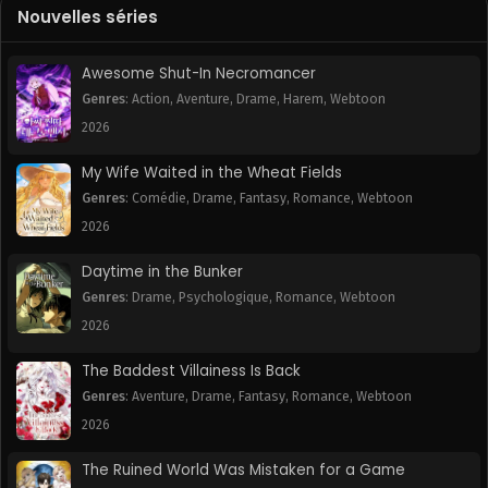
Nouvelles séries
Chapitre 124
Chapitre 123
January 16, 2026
January 16, 2026
Awesome Shut-In Necromancer
Chapitre 122
Chapitre 121
Genres
:
Action
,
Aventure
,
Drame
,
Harem
,
Webtoon
January 16, 2026
January 16, 2026
2026
Chapitre 120
Chapitre 119
My Wife Waited in the Wheat Fields
January 16, 2026
January 16, 2026
Genres
:
Comédie
,
Drame
,
Fantasy
,
Romance
,
Webtoon
2026
Chapitre 118
Chapitre 117
January 16, 2026
January 16, 2026
Daytime in the Bunker
Genres
:
Drame
,
Psychologique
,
Romance
,
Webtoon
Chapitre 116
Chapitre 115
January 16, 2026
January 16, 2026
2026
The Baddest Villainess Is Back
Chapitre 114
Chapitre 113
January 16, 2026
January 16, 2026
Genres
:
Aventure
,
Drame
,
Fantasy
,
Romance
,
Webtoon
2026
Chapitre 112
Chapitre 111
January 16, 2026
January 16, 2026
The Ruined World Was Mistaken for a Game