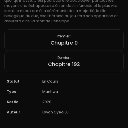
quoi qu’il fasse. C’est pourquoi elle doit trouver par tous les
moyens une échappatoire à son destin funeste et le plus vite
serait le mieux car à la cérémonie de la majorité, la fille
biologique du duc, aka l’héroïne du jeu, fera son apparition et
assurera ainsi la mort de Penelope.
Premier :
Chapitre 0
Dernier :
Chapitre 192
Statut
En Cours
Type
Manhwa
Sortie
2020
Auteur
Gwon Gyeo Eul