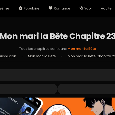
séries
Populaire
Romance
Yaoi
Adulte
Mon mari la Bête Chapitre 2
Tous les chapitres sont dans
Mon mari la Bête
SushiScan
›
Mon mari la Bête
›
Mon mari la Bête Chapitre 2