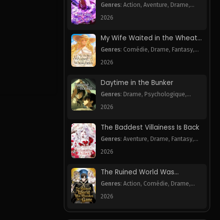
Necromancer
Genres
:
Action
,
Aventure
,
Drame
,
Harem
,
Webtoon
2026
 2025
My Wife Waited in the Wheat
Fields
Genres
:
Comédie
,
Drame
,
Fantasy
,
 2025
Romance
,
Webtoon
2026
Daytime in the Bunker
 2025
Genres
:
Drame
,
Psychologique
,
Romance
,
Webtoon
2026
 2025
The Baddest Villainess Is Back
Genres
:
Aventure
,
Drame
,
Fantasy
,
Romance
,
Webtoon
 2025
2026
The Ruined World Was
Mistaken for a Game
 2025
Genres
:
Action
,
Comédie
,
Drame
,
Fantasy
,
Mystère
,
Tragédie
,
Webtoon
2026
 2025