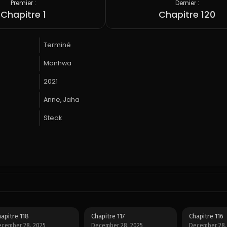
Premier :
Dernier :
Chapitre 1
Chapitre 120
Terminé
Manhwa
2021
Anne, Jaha
Steak
apitre 118
Chapitre 117
Chapitre 116
cember 28, 2025
December 28, 2025
December 28,