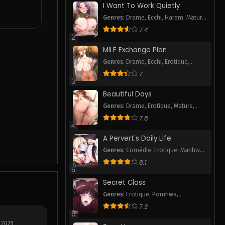
I Want To Work Quietly
Genres
:
Drame
,
Ecchi
,
Harem
,
Mature
,
Pornhwa
,
Romance
,
Smut
,
Webtoon
7.4
2
MILF Exchange Plan
Genres
:
Drame
,
Ecchi
,
Erotique
,
Pornhwa
,
Romance
,
Smut
,
Webtoon
7
3
Beautiful Days
Genres
:
Drame
,
Erotique
,
Mature
,
Pornhwa
,
Smut
7.8
4
A Pervert's Daily Life
Genres
:
Comédie
,
Erotique
,
Manhwa
P
,
Mature
,
Pornhwa
,
Romance
,
Slice
8.1
of Life
,
Smut
,
Tranche de vie
,
5
Webtoon
Secret Class
Genres
:
Erotique
,
Pornhwa
,
Romance
,
Smut
,
Webtoon
7.3
6
 2025