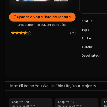
Ajouter à votre Liste de Lecture
Statut
345 personnes suivent cette série
Type
7.7
Sortie
Auteur
Dessinateur
Liste: I’ll Raise You Well in This Life, Your Majesty!
Chapitre 120
Chapitre 119
Ch
December 28, 2025
December 28, 2025
De