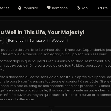
séries
Populaire
Romance
Yaoi
Adulte
ou Well in This Life, Your Majesty!
y
Romance
Surnaturel
Webtoon
é pour faire de son fils, le 3e prince Léon, l’Empereur. Cependant, le jo
son fils emplie de rancœur à son égard, but du poison sous ses yeux.
 moment depuis que j’ai perdu Zenis, Asensio et Chad. Le moment le p
e, m’avez-vous aimé ne serait-ce qu’une fois ? …Mère, pourquoi m’av
? »
re s’accrocha au corps sans vie de son fils. Or, après avoir perdu c
dans le passé, son fils encore tout jeune et souriant à ses côtés. Si elle
onne imbibée du sang de ses ennemis et de ses proches aux pieds
t qu’il se suiciderait devant elle, Ellisa aurait emprunté un autre chemin
terminée à trouver un moyen qui assurera à la fois la survie et le bonhe
oses seront différentes.