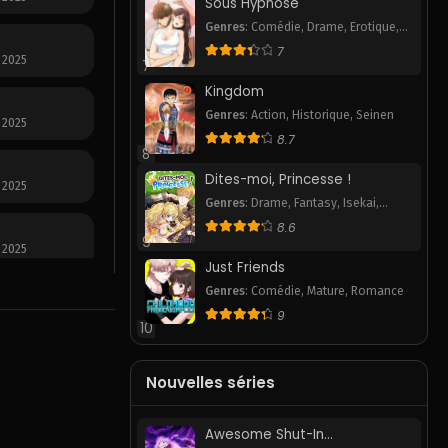
Sous Hypnose
Genres
:
Comédie
,
Drame
,
Erotique
,
Pornhwa
,
Romance
,
Slice of Life
,
7
 2025
Smut
7
Kingdom
Genres
:
Action
,
Historique
,
Seinen
 2025
8.7
8
Dites-moi, Princesse !
 2025
Genres
:
Drame
,
Fantasy
,
Isekai
,
Romance
,
Webtoon
8.6
9
 2025
Just Friends
Genres
:
Comédie
,
Mature
,
Romance
 2025
9
10
 2025
Nouvelles séries
Awesome Shut-In
 2025