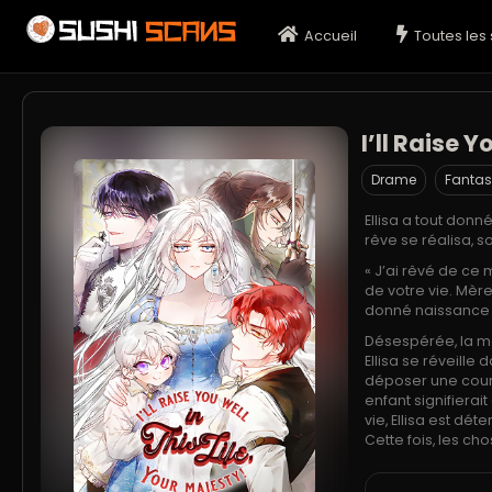
Accueil
Toutes les 
I’ll Raise Y
Drame
Fantas
Ellisa a tout donn
rêve se réalisa, 
« J’ai rêvé de ce
de votre vie. Mèr
donné naissance 
Désespérée, la mè
Ellisa se réveille 
déposer une cour
enfant signifierai
vie, Ellisa est dé
Cette fois, les ch