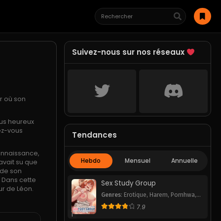
Suivez-nous sur nos réseaux
ur où son
lus heureux
ez-vous
Tendances
onnaissance,
Hebdo
Mensuel
Annuelle
 avait su que
 de son
. Dans cette
Sex Study Group
ur de Léon.
Genres
:
Erotique
,
Harem
,
Pornhwa
,
Romance
,
School Life
,
Smut
,
7.9
Webtoon
1