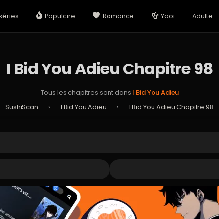
séries
Populaire
Romance
Yaoi
Adulte
I Bid You Adieu Chapitre 98
Tous les chapitres sont dans
I Bid You Adieu
SushiScan
›
I Bid You Adieu
›
I Bid You Adieu Chapitre 98