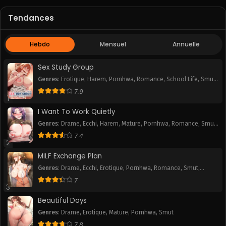
Tendances
Chapitre 26
Chapitre 25
September 30, 2025
September 30, 2025
Hebdo
Mensuel
Annuelle
Chapitre 24
Chapitre 23
September 30, 2025
September 30, 2025
Sex Study Group
Genres
:
Erotique
,
Harem
,
Pornhwa
,
Romance
,
School Life
,
Smut
,
Chapitre 22
Chapitre 21
Webtoon
7.9
September 30, 2025
September 30, 2025
1
I Want To Work Quietly
Chapitre 20
Chapitre 19
Genres
:
Drame
,
Ecchi
,
Harem
,
Mature
,
Pornhwa
,
Romance
,
Smut
,
September 30, 2025
September 30, 2025
Webtoon
7.4
2
Chapitre 18
Chapitre 17
MILF Exchange Plan
September 30, 2025
September 30, 2025
Genres
:
Drame
,
Ecchi
,
Erotique
,
Pornhwa
,
Romance
,
Smut
,
Webtoon
Chapitre 16
Chapitre 15
7
3
September 30, 2025
September 30, 2025
Beautiful Days
Chapitre 14
Chapitre 13
Genres
:
Drame
,
Erotique
,
Mature
,
Pornhwa
,
Smut
September 30, 2025
September 30, 2025
7.8