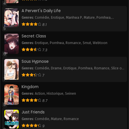
4
Chapitre 12
Chapitre 11
A Pervert's Daily Life
September 30, 2025
September 30, 2025
Genres
:
Comédie
,
Erotique
,
Manhwa P
,
Mature
,
Pornhwa
,
Romance
,
Slice of Life
,
Smut
,
Tranche de vie
,
Webtoon
8.1
Chapitre 10
Chapitre 9
5
September 30, 2025
September 30, 2025
Secret Class
Genres
:
Erotique
,
Pornhwa
,
Romance
,
Smut
,
Webtoon
Chapitre 8
Chapitre 7
7.3
September 30, 2025
September 30, 2025
6
Sous Hypnose
Chapitre 6
Chapitre 5
Genres
:
Comédie
,
Drame
,
Erotique
,
Pornhwa
,
Romance
,
Slice of
September 30, 2025
September 30, 2025
Life
,
Smut
7
7
Chapitre 4
Chapitre 3
Kingdom
September 30, 2025
September 30, 2025
Genres
:
Action
,
Historique
,
Seinen
8.7
Chapitre 2
Chapitre 1
8
September 30, 2025
September 30, 2025
Just Friends
Genres
:
Comédie
,
Mature
,
Romance
9