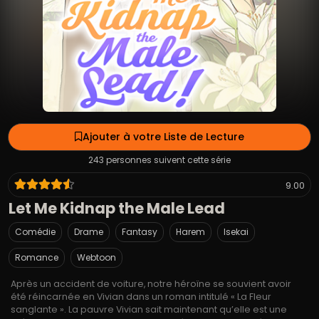
Ajouter à votre Liste de Lecture
243 personnes suivent cette série
9.00
Let Me Kidnap the Male Lead
Comédie
Drame
Fantasy
Harem
Isekai
Romance
Webtoon
Après un accident de voiture, notre héroïne se souvient avoir
été réincarnée en Vivian dans un roman intitulé « La Fleur
sanglante ». La pauvre Vivian sait maintenant qu’elle est une