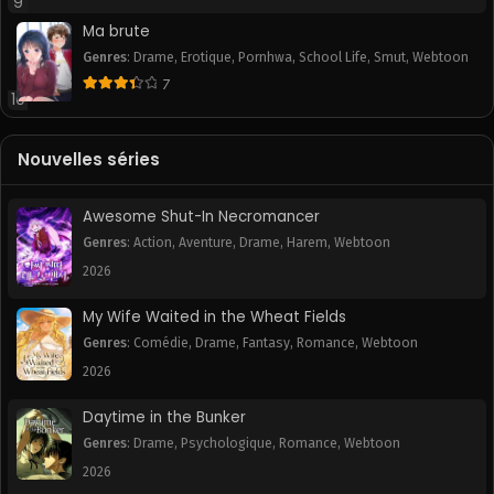
9
Ma brute
Genres
:
Drame
,
Erotique
,
Pornhwa
,
School Life
,
Smut
,
Webtoon
7
10
Nouvelles séries
Awesome Shut-In Necromancer
Genres
:
Action
,
Aventure
,
Drame
,
Harem
,
Webtoon
2026
My Wife Waited in the Wheat Fields
Genres
:
Comédie
,
Drame
,
Fantasy
,
Romance
,
Webtoon
2026
Daytime in the Bunker
Genres
:
Drame
,
Psychologique
,
Romance
,
Webtoon
2026