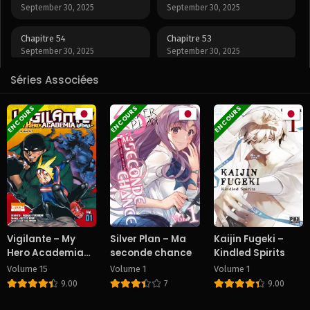
September 30, 2025
September 30, 2025
Chapitre 54
Chapitre 53
September 30, 2025
September 30, 2025
Séries Associées
Chapitre 52
Chapitre 51
September 30, 2025
September 30, 2025
EN COURS
EN COURS
EN COURS
Chapitre 50
Chapitre 49
September 30, 2025
September 30, 2025
Chapitre 48
Chapitre 47
September 30, 2025
September 30, 2025
Chapitre 46
Chapitre 45
September 30, 2025
September 30, 2025
Vigilante – My
Silver Plan – Ma
Kaijin Fugeki –
Hero Academia
seconde chance
Kindled Spirits
Chapitre 44
Chapitre 43
Illegals
Volume 15
Volume 1
Volume 1
September 30, 2025
September 30, 2025
9.00
7
9.00
Chapitre 42
Chapitre 41