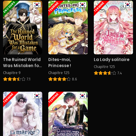
EN COURS
TERMINÉ
TERMINÉ
The Ruined World
Dites-moi,
La Lady solitaire
Was Mistaken for
Princesse !
Chapitre 125
a Game
Chapitre 9
Chapitre 125
7.4
7.1
8.6
TERMINÉ
TERMINÉ