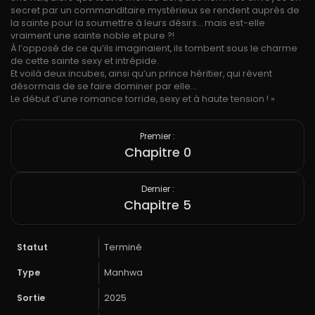
secret par un commanditaire mystérieux se rendent auprès de
la sainte pour la soumettre à leurs désirs… mais est-elle
vraiment une sainte noble et pure ?!
À l’opposé de ce qu’ils imaginaient, ils tombent sous le charme
de cette sainte sexy et intrépide.
Et voilà deux incubes, ainsi qu’un prince héritier, qui rêvent
désormais de se faire dominer par elle…
Le début d’une romance torride, sexy et à haute tension ! »
Premier :
Chapitre 0
Dernier :
Chapitre 5
Statut
Terminé
Type
Manhwa
Sortie
2025