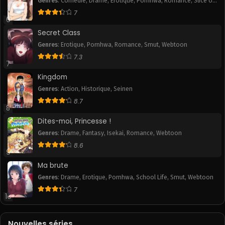
Genres
:
Comédie
,
Drame
,
Erotique
,
Pornhwa
,
Romance
,
Slice of
Life
,
Smut
7
6
Secret Class
Genres
:
Erotique
,
Pornhwa
,
Romance
,
Smut
,
Webtoon
7.3
7
Kingdom
Genres
:
Action
,
Historique
,
Seinen
8.7
8
Dites-moi, Princesse !
Genres
:
Drame
,
Fantasy
,
Isekai
,
Romance
,
Webtoon
8.6
9
Ma brute
Genres
:
Drame
,
Erotique
,
Pornhwa
,
School Life
,
Smut
,
Webtoon
7
10
Nouvelles séries