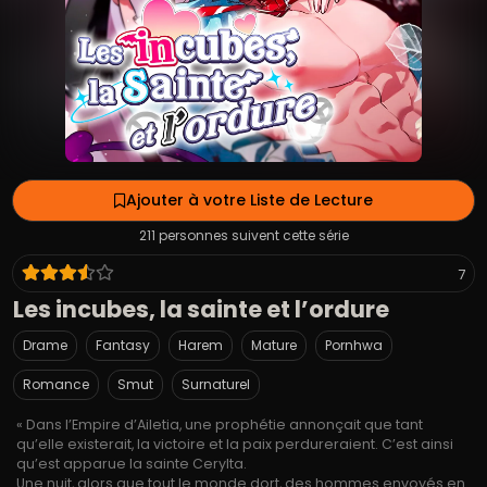
Ajouter à votre Liste de Lecture
211 personnes suivent cette série
7
Les incubes, la sainte et l’ordure
Drame
Fantasy
Harem
Mature
Pornhwa
Romance
Smut
Surnaturel
« Dans l’Empire d’Ailetia, une prophétie annonçait que tant
qu’elle existerait, la victoire et la paix perdureraient. C’est ainsi
qu’est apparue la sainte Cerylta.
Une nuit, alors que tout le monde dort, des hommes envoyés en