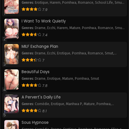
Genres
:
Erotique
,
Harem
,
Pornhwa
,
Romance
,
School Life
,
Smut
,
Webtoon
7.9
1
I Want To Work Quietly
Genres
:
Drame
,
Ecchi
,
Harem
,
Mature
,
Pornhwa
,
Romance
,
Smut
,
Webtoon
7.4
2
MILF Exchange Plan
Genres
:
Drame
,
Ecchi
,
Erotique
,
Pornhwa
,
Romance
,
Smut
,
Webtoon
7
3
Beautiful Days
Genres
:
Drame
,
Erotique
,
Mature
,
Pornhwa
,
Smut
7.8
4
A Pervert's Daily Life
Genres
:
Comédie
,
Erotique
,
Manhwa P
,
Mature
,
Pornhwa
,
Romance
,
Slice of Life
,
Smut
,
Tranche de vie
,
Webtoon
8.1
5
Sous Hypnose