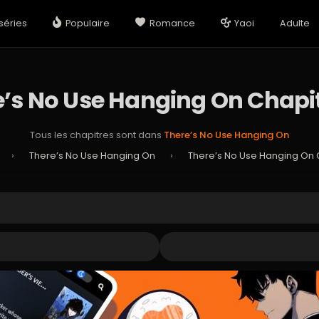
séries
Populaire
Romance
Yaoi
Adulte
e’s No Use Hanging On Chapit
Tous les chapitres sont dans
There’s No Use Hanging On
›
There’s No Use Hanging On
›
There’s No Use Hanging On 