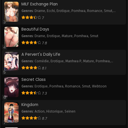
MILF Exchange Plan
May 22, 2025
May 22, 2025
Genres
:
Drame
,
Ecchi
,
Erotique
,
Pornhwa
,
Romance
,
Smut
,
Webtoon
Chapitre 76
Chapitre 75
7
3
May 22, 2025
May 22, 2025
Beautiful Days
Chapitre 74
Chapitre 73
Genres
:
Drame
,
Erotique
,
Mature
,
Pornhwa
,
Smut
May 22, 2025
May 22, 2025
7.8
4
Chapitre 72
Chapitre 71
A Pervert's Daily Life
May 22, 2025
May 22, 2025
Genres
:
Comédie
,
Erotique
,
Manhwa P
,
Mature
,
Pornhwa
,
Romance
,
Slice of Life
,
Smut
,
Tranche de vie
,
Webtoon
8.1
Chapitre 70
Chapitre 69
5
May 22, 2025
May 22, 2025
Secret Class
Genres
:
Erotique
,
Pornhwa
,
Romance
,
Smut
,
Webtoon
Chapitre 68
Chapitre 67
7.3
May 22, 2025
May 22, 2025
6
Kingdom
Chapitre 66
Chapitre 65
Genres
:
Action
,
Historique
,
Seinen
May 22, 2025
May 22, 2025
8.7
7
Chapitre 64
Chapitre 63