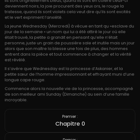
Ils sont originellement bleus, quand ils sont en colère ceux-ci
deviennent noirs, la joie procurent des yeux ors, le rouge la
tristesse, quand ils sont violets cela veut dire qu’ils sont excités
et le vert expriment l’anxiété.
La jeune Wednesday (Mercredi) à vécue en tant qu »esclave du
jour de la semaine » un nom qui lui a été attiré le jour où elle
était trouvé, la petite a grandit en pensant qu’elle n’était
personne, juste un grain de poussière sale et inutile mais un jour
alors que son maître la blesse une fois de plus, des hommes
entrent dans la pièce et tout commence à changer et la vérité
est révélé.
Il s’avère que Wednesday est la princesse d’Askanier, et la
petite sœur de l’homme impressionnant et effrayant muni d’une
longue cape rouge.
Commence alors la nouvelle vie de la princesse, accompagné
de son meilleur ami Sunday (Dimanche) au sein d’une famille
incroyable.
Premier :
Chapitre 0
Dernier :