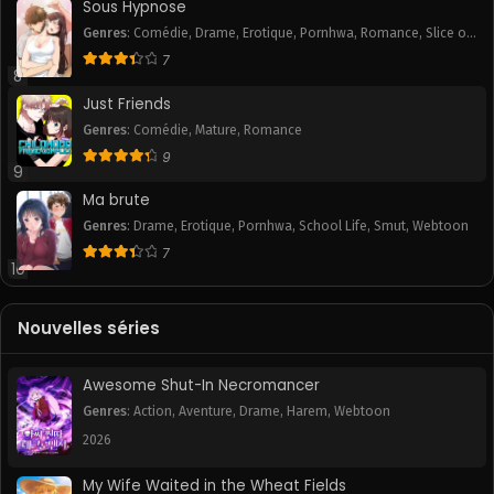
Sous Hypnose
May 22, 2025
May 22, 2025
Genres
:
Comédie
,
Drame
,
Erotique
,
Pornhwa
,
Romance
,
Slice of
Life
,
Smut
7
Chapitre 62
Chapitre 61
8
May 22, 2025
May 22, 2025
Just Friends
Chapitre 60
Chapitre 59
Genres
:
Comédie
,
Mature
,
Romance
May 22, 2025
May 22, 2025
9
9
Ma brute
Chapitre 58
Chapitre 57
May 22, 2025
May 22, 2025
Genres
:
Drame
,
Erotique
,
Pornhwa
,
School Life
,
Smut
,
Webtoon
7
10
Chapitre 56
Chapitre 55
May 22, 2025
May 22, 2025
Nouvelles séries
Chapitre 54
Chapitre 53
May 22, 2025
May 22, 2025
Awesome Shut-In Necromancer
Chapitre 52
Chapitre 51
Genres
:
Action
,
Aventure
,
Drame
,
Harem
,
Webtoon
May 22, 2025
May 22, 2025
2026
Chapitre 50
Chapitre 49
My Wife Waited in the Wheat Fields