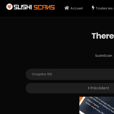
Accueil
Toutes les 
There
SushiScan
Précédent