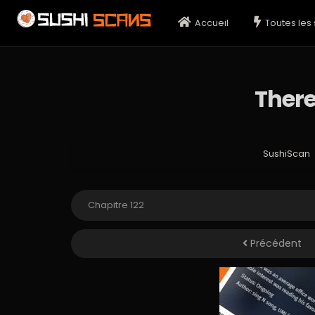
Accueil
Toutes les 
There
SushiScan
Précédent