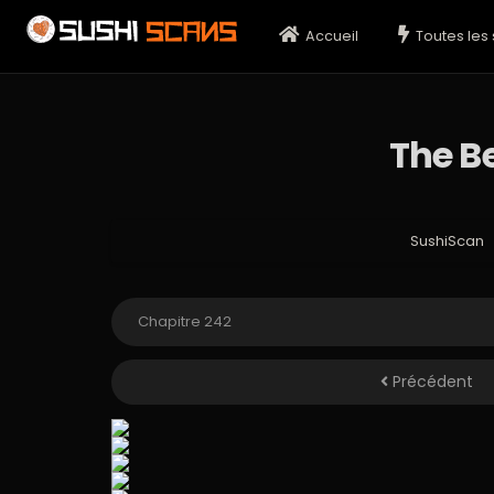
Accueil
Toutes les 
The B
SushiScan
Précédent