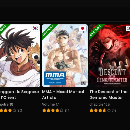
COURS
EN COURS
EN COURS
nggun : le Seigneur
MMA – Mixed Martial
The Descent of the
 l’Orient
Artists
Demonic Master
pitre 18
Volume 17
Chapitre 168
8.3
8.4
7.4