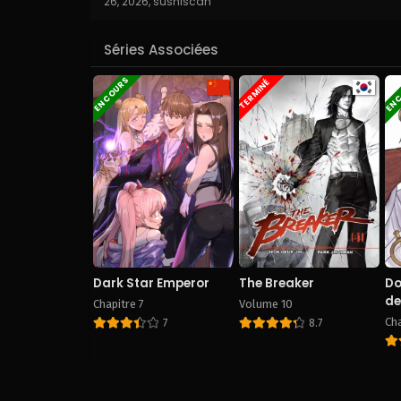
26, 2026
,
sushiscan
Séries Associées
EN COURS
EN 
TERMINÉ
Dark Star Emperor
The Breaker
Do
de
Chapitre 7
Volume 10
Cha
7
8.7