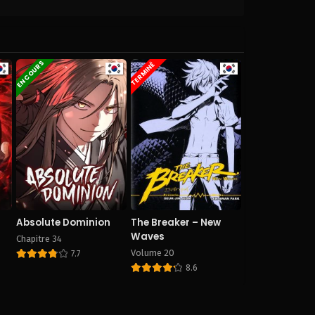
EN COURS
TERMINÉ
Absolute Dominion
The Breaker – New
Waves
Chapitre 34
Volume 20
7.7
8.6