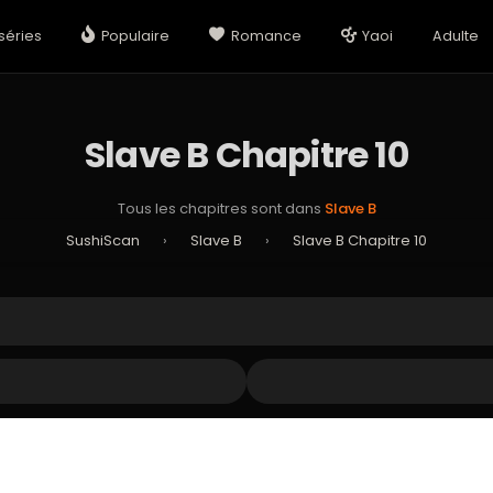
séries
Populaire
Romance
Yaoi
Adulte
Slave B Chapitre 10
Tous les chapitres sont dans
Slave B
SushiScan
›
Slave B
›
Slave B Chapitre 10