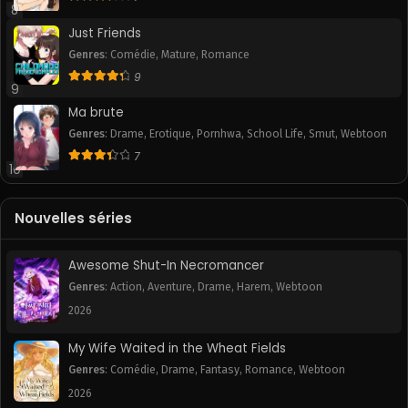
8
June 22, 2025
June 22, 2025
Just Friends
Chapitre 196
Chapitre 195
Genres
:
Comédie
,
Mature
,
Romance
June 22, 2025
June 22, 2025
9
9
Ma brute
Chapitre 194
Chapitre 193
June 22, 2025
June 22, 2025
Genres
:
Drame
,
Erotique
,
Pornhwa
,
School Life
,
Smut
,
Webtoon
7
10
Chapitre 192
Chapitre 191
June 22, 2025
June 22, 2025
Nouvelles séries
Chapitre 190
Chapitre 189
June 22, 2025
June 22, 2025
Awesome Shut-In Necromancer
Chapitre 188
Chapitre 187
Genres
:
Action
,
Aventure
,
Drame
,
Harem
,
Webtoon
June 22, 2025
June 22, 2025
2026
Chapitre 186
Chapitre 185
My Wife Waited in the Wheat Fields
June 22, 2025
June 22, 2025
Genres
:
Comédie
,
Drame
,
Fantasy
,
Romance
,
Webtoon
2026
Chapitre 184
Chapitre 183