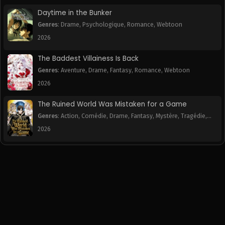
June 22, 2025
June 22, 2025
Daytime in the Bunker
Genres
:
Drame
,
Psychologique
,
Romance
,
Webtoon
Chapitre 182
Chapitre 181
June 22, 2025
June 22, 2025
2026
The Baddest Villainess Is Back
Chapitre 180
Chapitre 179
June 22, 2025
June 22, 2025
Genres
:
Aventure
,
Drame
,
Fantasy
,
Romance
,
Webtoon
2026
Chapitre 178
Chapitre 177
June 22, 2025
June 22, 2025
The Ruined World Was Mistaken for a Game
Genres
:
Action
,
Comédie
,
Drame
,
Fantasy
,
Mystère
,
Tragédie
,
Chapitre 176
Chapitre 175
Webtoon
2026
June 22, 2025
June 22, 2025
Chapitre 174
Chapitre 173
June 22, 2025
June 22, 2025
Chapitre 172
Chapitre 171
June 22, 2025
June 22, 2025
Chapitre 170
Chapitre 169