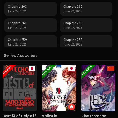
Chapitre 263
Chapitre 262
June 22, 2025
June 22, 2025
Chapitre 261
Chapitre 260
June 22, 2025
June 22, 2025
Chapitre 259
Chapitre 258
June 22, 2025
June 22, 2025
Séries Associées
Chapitre 257
Chapitre 256
June 22, 2025
June 22, 2025
EN COURS
EN COURS
TERMINÉ
Chapitre 255
Chapitre 245
June 22, 2025
June 22, 2025
Chapitre 244
Chapitre 243
June 22, 2025
June 22, 2025
Chapitre 242
Chapitre 241
June 22, 2025
June 22, 2025
Best 13 of Golgo 13
Valkyrie
Rise From the