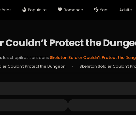
séries
Populaire
Romance
Yaoi
Adulte
er Couldn’t Protect the Dunge
s les chapitres sont dans
Skeleton Soldier Couldn’t Protect the Dun
dier Couldn’t Protect the Dungeon
›
Skeleton Soldier Couldn’t Pr