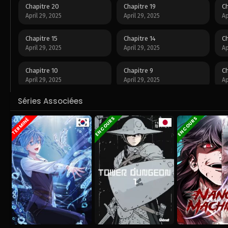
Chapitre 20
Chapitre 19
Ch
April 29, 2025
April 29, 2025
Ap
Chapitre 15
Chapitre 14
Ch
April 29, 2025
April 29, 2025
Ap
Chapitre 10
Chapitre 9
Ch
April 29, 2025
April 29, 2025
Ap
Séries Associées
Chapitre 5
Chapitre 4
Ch
April 29, 2025
April 29, 2025
Ap
EN COURS
EN COURS
TERMINÉ