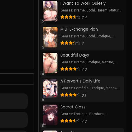
I Want To Work Quietly
Genres
:
Drame
,
Ecchi
,
Harem
,
Mature
,
Pornhwa
,
Romance
,
Smut
,
Webtoon
7.4
2
MILF Exchange Plan
Genres
:
Drame
,
Ecchi
,
Erotique
,
Pornhwa
,
Romance
,
Smut
,
Webtoon
7
3
Beautiful Days
Genres
:
Drame
,
Erotique
,
Mature
,
Pornhwa
,
Smut
7.8
4
A Pervert's Daily Life
Genres
:
Comédie
,
Erotique
,
Manhwa
P
,
Mature
,
Pornhwa
,
Romance
,
Slice
8.1
of Life
,
Smut
,
Tranche de vie
,
5
Webtoon
Secret Class
Genres
:
Erotique
,
Pornhwa
,
Romance
,
Smut
,
Webtoon
7.3
6