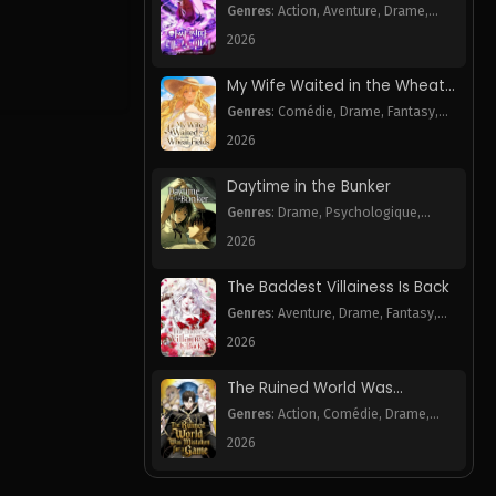
Necromancer
Genres
:
Action
,
Aventure
,
Drame
,
Harem
,
Webtoon
2026
My Wife Waited in the Wheat
Fields
Genres
:
Comédie
,
Drame
,
Fantasy
,
Romance
,
Webtoon
2026
Daytime in the Bunker
Genres
:
Drame
,
Psychologique
,
Romance
,
Webtoon
2026
The Baddest Villainess Is Back
Genres
:
Aventure
,
Drame
,
Fantasy
,
Romance
,
Webtoon
2026
The Ruined World Was
Mistaken for a Game
Genres
:
Action
,
Comédie
,
Drame
,
Fantasy
,
Mystère
,
Tragédie
,
Webtoon
2026