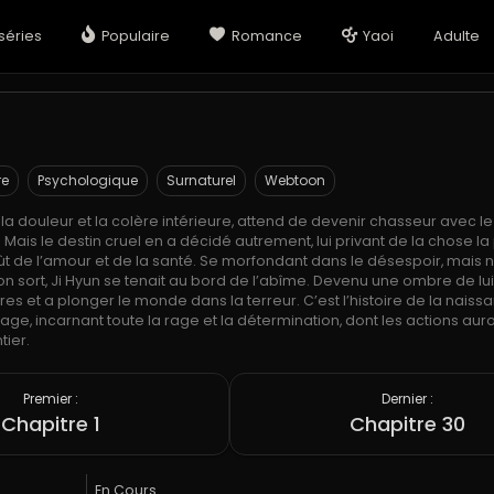
séries
Populaire
Romance
Yaoi
Adulte
re
Psychologique
Surnaturel
Webtoon
 la douleur et la colère intérieure, attend de devenir chasseur avec l
. Mais le destin cruel en a décidé autrement, lui privant de la chose la
ût de l’amour et de la santé. Se morfondant dans le désespoir, mais 
on sort, Ji Hyun se tenait au bord de l’abîme. Devenu une ombre de lu
res et a plonger le monde dans la terreur. C’est l’histoire de la naiss
e, incarnant toute la rage et la détermination, dont les actions aur
ier.
Premier :
Dernier :
Chapitre 1
Chapitre 30
En Cours