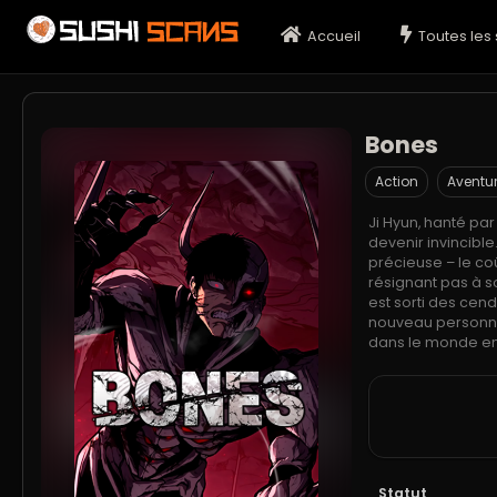
Accueil
Toutes les 
Bones
Action
Aventu
Ji Hyun, hanté par
devenir invincible
précieuse – le co
résignant pas à s
est sorti des cend
nouveau personnag
dans le monde ent
Statut