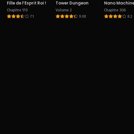
Fille de l’Esprit Roi !
Tower Dungeon
Nano Machin
Chapitre 170
Volume 2
Chapitre 306
7.1
9.00
8.2