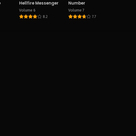
e
Hellfire Messenger
Number
Volume 6
Volume 7
8.2
7.7