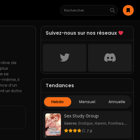
Suivez-nous sur nos réseaux
e rêve de
 plus
ne se
i-même, il
Tendances
ance d’un
ont un écho
Hebdo
Mensuel
Annuelle
Sex Study Group
Genres
:
Erotique
,
Harem
,
Pornhwa
,
Romance
,
School Life
,
Smut
,
7.9
Webtoon
1