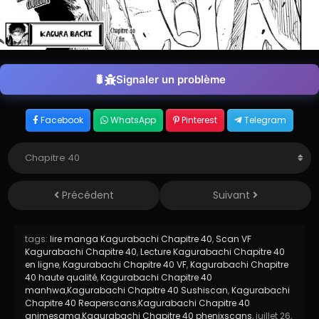
Signaler un problème
Facebook
WhatsApp
Pinterest
Telegram
Précédent
Suivant
tags:
lire manga Kagurabachi Chapitre 40
,
Scan VF
Kagurabachi Chapitre 40
,
Lecture Kagurabachi Chapitre 40
en ligne
,
Kagurabachi Chapitre 40 VF
,
Kagurabachi Chapitre
40 haute qualité
,
Kagurabachi Chapitre 40
manhwa
,
Kagurabachi Chapitre 40 Sushiscan
,
Kagurabachi
Chapitre 40 Reaperscans
,
Kagurabachi Chapitre 40
animesama
,
Kagurabachi Chapitre 40 phenixscans
,
juillet 26,