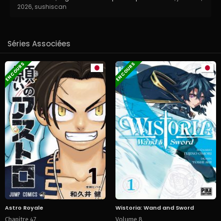
2026
,
sushiscan
Séries Associées
EN COURS
EN COURS
Astro Royale
Wistoria: Wand and Sword
Chapitre 47
Volume 8