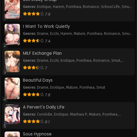
Genres
:
Erotique
,
Harem
,
Pornhwa
,
Romance
,
School Life
,
Smut
,
Chapitre 120
Chapitre 119
Webtoon
7.9
September 21, 2024
September 21, 2024
1
I Want To Work Quietly
Chapitre 118
Chapitre 117
Genres
:
Drame
,
Ecchi
,
Harem
,
Mature
,
Pornhwa
,
Romance
,
Smut
,
September 21, 2024
September 21, 2024
Webtoon
7.4
2
Chapitre 116
Chapitre 115
MILF Exchange Plan
September 21, 2024
September 21, 2024
Genres
:
Drame
,
Ecchi
,
Erotique
,
Pornhwa
,
Romance
,
Smut
,
Webtoon
Chapitre 114
Chapitre 113
7
3
September 21, 2024
September 21, 2024
Beautiful Days
Chapitre 112
Chapitre 111
Genres
:
Drame
,
Erotique
,
Mature
,
Pornhwa
,
Smut
September 21, 2024
September 21, 2024
7.8
4
Chapitre 110
Chapitre 109
A Pervert's Daily Life
September 21, 2024
September 21, 2024
Genres
:
Comédie
,
Erotique
,
Manhwa P
,
Mature
,
Pornhwa
,
Romance
,
Slice of Life
,
Smut
,
Tranche de vie
,
Webtoon
8.1
Chapitre 108
Chapitre 107
5
September 21, 2024
September 21, 2024
Sous Hypnose