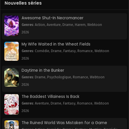
Nouvelles séries
Chapitre 92
Chapitre 91
September 20, 2024
September 20, 2024
Awesome Shut-In Necromancer
Chapitre 90
Chapitre 89
Genres
:
Action
,
Aventure
,
Drame
,
Harem
,
Webtoon
September 20, 2024
September 20, 2024
2026
Chapitre 88
Chapitre 87
My Wife Waited in the Wheat Fields
September 20, 2024
September 20, 2024
Genres
:
Comédie
,
Drame
,
Fantasy
,
Romance
,
Webtoon
2026
Chapitre 86
Chapitre 85
September 20, 2024
September 20, 2024
Daytime in the Bunker
Genres
:
Drame
,
Psychologique
,
Romance
,
Webtoon
Chapitre 84
Chapitre 83
September 20, 2024
September 20, 2024
2026
Chapitre 82
Chapitre 81
The Baddest Villainess Is Back
September 20, 2024
September 20, 2024
Genres
:
Aventure
,
Drame
,
Fantasy
,
Romance
,
Webtoon
2026
Chapitre 80
Chapitre 79
September 20, 2024
September 20, 2024
The Ruined World Was Mistaken for a Game