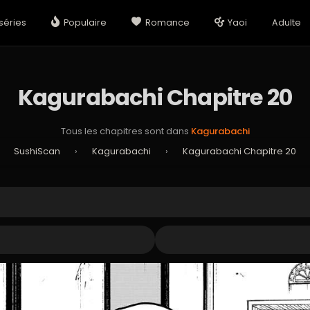
séries
Populaire
Romance
Yaoi
Adulte
Kagurabachi Chapitre 20
Tous les chapitres sont dans
Kagurabachi
SushiScan
›
Kagurabachi
›
Kagurabachi Chapitre 20