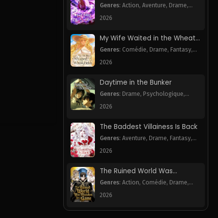
Necromancer
Genres
:
Action
,
Aventure
,
Drame
,
Harem
,
Webtoon
2026
My Wife Waited in the Wheat
Fields
Genres
:
Comédie
,
Drame
,
Fantasy
,
Romance
,
Webtoon
2026
Daytime in the Bunker
Genres
:
Drame
,
Psychologique
,
Romance
,
Webtoon
2026
The Baddest Villainess Is Back
Genres
:
Aventure
,
Drame
,
Fantasy
,
Romance
,
Webtoon
2026
The Ruined World Was
Mistaken for a Game
Genres
:
Action
,
Comédie
,
Drame
,
Fantasy
,
Mystère
,
Tragédie
,
Webtoon
2026