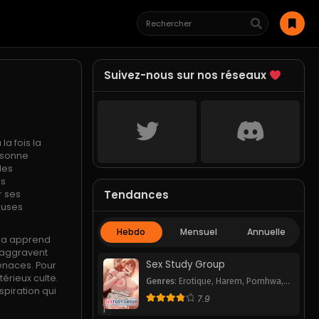
Suivez-nous sur nos réseaux
la fois la
ersonne
des
es
Tendances
r ses
euses
Hebdo
Mensuel
Annuelle
nra apprend
s’aggravent
Sex Study Group
menaces. Pour
térieux culte.
Genres
:
Erotique
,
Harem
,
Pornhwa
,
spiration qui
Romance
,
School Life
,
Smut
,
7.9
Webtoon
1