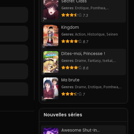
Secret Class
Genres
:
Erotique
,
Pornhwa
,
Romance
,
Smut
,
Webtoon
7.3
7
Kingdom
Genres
:
Action
,
Historique
,
Seinen
8.7
8
Dites-moi, Princesse !
Genres
:
Drame
,
Fantasy
,
Isekai
,
Romance
,
Webtoon
8.6
9
Ma brute
Genres
:
Drame
,
Erotique
,
Pornhwa
,
School Life
,
Smut
,
Webtoon
7
10
Nouvelles séries
Awesome Shut-In