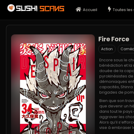
Accueil
Toutes les 
Fire Force
Action
Coméd
Encore sous le cho
bénédiction et la
douée de la capac
pyrokinésistes d
démoniaques enfl
capacités, Shinra
brigades de pomp
Bien que son trav
que devenir un hér
dans tout le pays
aggraver les chose
Alors qu’il s’effo
vise à embraser 