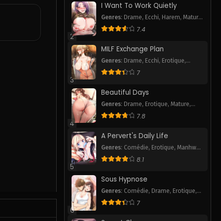
I Want To Work Quietly
Genres
:
Drame
,
Ecchi
,
Harem
,
Mature
,
Pornhwa
,
Romance
,
Smut
,
Webtoon
7.4
2
MILF Exchange Plan
Genres
:
Drame
,
Ecchi
,
Erotique
,
Pornhwa
,
Romance
,
Smut
,
Webtoon
7
3
Beautiful Days
Genres
:
Drame
,
Erotique
,
Mature
,
Pornhwa
,
Smut
7.8
4
A Pervert's Daily Life
Genres
:
Comédie
,
Erotique
,
Manhwa
P
,
Mature
,
Pornhwa
,
Romance
,
Slice
8.1
of Life
,
Smut
,
Tranche de vie
,
5
Webtoon
Sous Hypnose
Genres
:
Comédie
,
Drame
,
Erotique
,
Pornhwa
,
Romance
,
Slice of Life
,
7
Smut
6