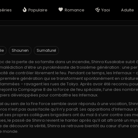
séries
Populaire
Romance
Yaoi
Adulte
ie
Shounen
Surnaturel
c de la perte de sa famille dans un incendie, Shinra Kusakabe subit à 
 malédiction d’être un pyrokinésiste de troisième génération : une p
ité de contrôler librement le feu. Pendant ce temps, les Infernaux – 
e première génération qui se transforment spontanément en créatur
ammées – ravagent les rues de Tokyo. Après avoir été reconnu pou
 rejoint la Compagnie 8 de la Force de feu spéciale, l’une des nombr
iers développées pour combattre les Infernaux.
ail au sein de la Fire Force semble avoir répondu à une vocation, Shi
os n’est pas aussi facile qu’il n’y paraît. Les apparitions d’Infernaux 
 et ses propres collègues brigadiers ont du mal à s’unir contre ces 
s, le passé de Shinra revient le hanter après qu’il ait affronté un mys
rce de découvrir la vérité, Shinra se retrouve bientôt au cœur d’une con
le monde.