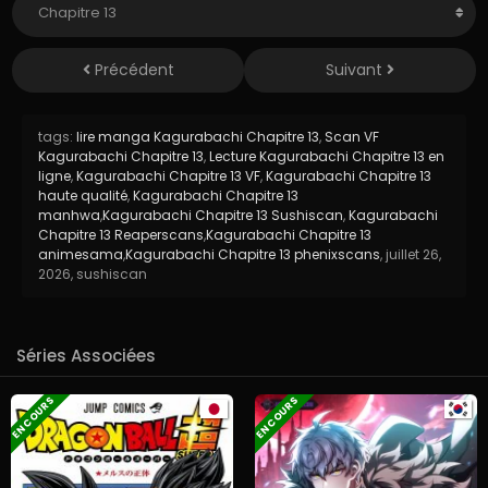
Précédent
Suivant
tags:
lire manga Kagurabachi Chapitre 13
,
Scan VF
Kagurabachi Chapitre 13
,
Lecture Kagurabachi Chapitre 13 en
ligne
,
Kagurabachi Chapitre 13 VF
,
Kagurabachi Chapitre 13
haute qualité
,
Kagurabachi Chapitre 13
manhwa
,
Kagurabachi Chapitre 13 Sushiscan
,
Kagurabachi
Chapitre 13 Reaperscans
,
Kagurabachi Chapitre 13
animesama
,
Kagurabachi Chapitre 13 phenixscans
,
juillet 26,
2026
,
sushiscan
Séries Associées
EN COURS
EN COURS