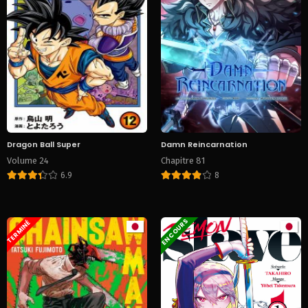
Dragon Ball Super
Damn Reincarnation
Volume 24
Chapitre 81
6.9
8
EN COURS
TERMINÉ