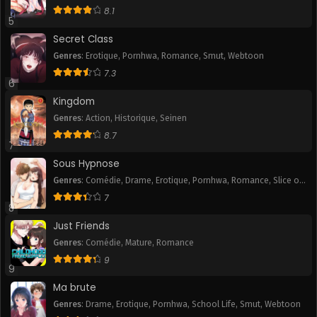
Romance
,
Slice of Life
,
Smut
,
Tranche de vie
,
Webtoon
8.1
Chapitre 11
Chapitre 10
5
August 12, 2024
August 12, 2024
Secret Class
Genres
:
Erotique
,
Pornhwa
,
Romance
,
Smut
,
Webtoon
Chapitre 9
Chapitre 8
7.3
August 12, 2024
August 12, 2024
6
Kingdom
Chapitre 7
Chapitre 6
Genres
:
Action
,
Historique
,
Seinen
August 12, 2024
August 12, 2024
8.7
7
Chapitre 5
Chapitre 4
Sous Hypnose
August 12, 2024
August 12, 2024
Genres
:
Comédie
,
Drame
,
Erotique
,
Pornhwa
,
Romance
,
Slice of
Life
,
Smut
7
Chapitre 3
Chapitre 2
8
August 12, 2024
August 12, 2024
Just Friends
Chapitre 1
Genres
:
Comédie
,
Mature
,
Romance
August 12, 2024
9
9
Ma brute
Genres
:
Drame
,
Erotique
,
Pornhwa
,
School Life
,
Smut
,
Webtoon