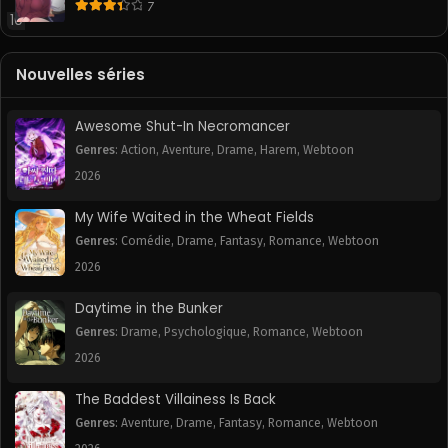
7
10
Nouvelles séries
Awesome Shut-In Necromancer
Genres
:
Action
,
Aventure
,
Drame
,
Harem
,
Webtoon
2026
My Wife Waited in the Wheat Fields
Genres
:
Comédie
,
Drame
,
Fantasy
,
Romance
,
Webtoon
2026
Daytime in the Bunker
Genres
:
Drame
,
Psychologique
,
Romance
,
Webtoon
2026
The Baddest Villainess Is Back
Genres
:
Aventure
,
Drame
,
Fantasy
,
Romance
,
Webtoon