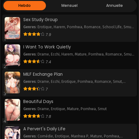
Hebdo
Mensuel
Annuelle
Chapitre 25
Chapitre 24
August 12, 2024
August 12, 2024
Sex Study Group
Genres
:
Erotique
,
Harem
,
Pornhwa
,
Romance
,
School Life
,
Smut
,
Chapitre 23
Chapitre 22
Webtoon
7.9
August 12, 2024
August 12, 2024
1
I Want To Work Quietly
Chapitre 21
Chapitre 20
Genres
:
Drame
,
Ecchi
,
Harem
,
Mature
,
Pornhwa
,
Romance
,
Smut
,
August 12, 2024
August 12, 2024
Webtoon
7.4
2
Chapitre 19
Chapitre 18
MILF Exchange Plan
August 12, 2024
August 12, 2024
Genres
:
Drame
,
Ecchi
,
Erotique
,
Pornhwa
,
Romance
,
Smut
,
Webtoon
Chapitre 17
Chapitre 16
7
3
August 12, 2024
August 12, 2024
Beautiful Days
Chapitre 15
Chapitre 14
Genres
:
Drame
,
Erotique
,
Mature
,
Pornhwa
,
Smut
August 12, 2024
August 12, 2024
7.8
4
Chapitre 13
Chapitre 12
A Pervert's Daily Life
August 12, 2024
August 12, 2024
Genres
:
Comédie
,
Erotique
,
Manhwa P
,
Mature
,
Pornhwa
,