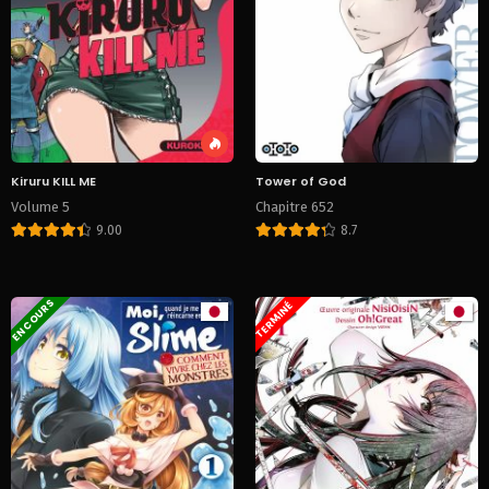
Kiruru KILL ME
Tower of God
Volume 5
Chapitre 652
9.00
8.7
EN COURS
TERMINÉ