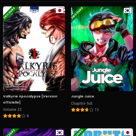
EN COURS
EN COURS
Valkyrie Apocalypse [Version
Jungle Juice
officielle]
Chapitre 148
Volume 23
7.5
8
EN COURS
EN COURS