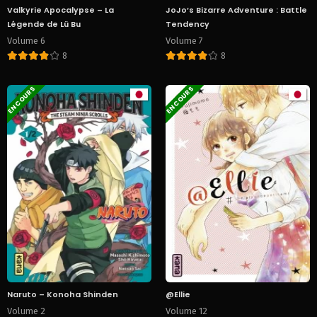
Valkyrie Apocalypse – La
JoJo’s Bizarre Adventure : Battle
Légende de Lü Bu
Tendency
Volume 6
Volume 7
8
8
EN COURS
EN COURS
Naruto – Konoha Shinden
@Ellie
Volume 2
Volume 12