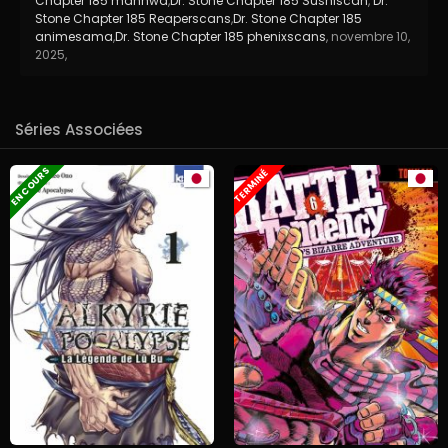
Chapter 185 manhwa
,
Dr. Stone Chapter 185 Sushiscan
,
Dr.
Stone Chapter 185 Reaperscans
,
Dr. Stone Chapter 185
animesama
,
Dr. Stone Chapter 185 phenixscans
,
novembre 10,
2025
,
Séries Associées
EN COURS
TERMINÉ