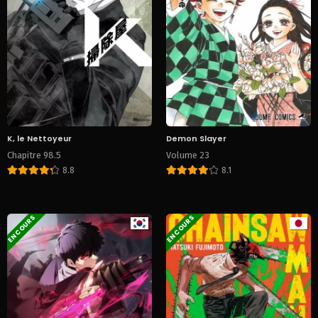
K, le Nettoyeur
Demon Slayer
Chapitre 98.5
Volume 23
8.8
8.1
EN COURS
EN COURS