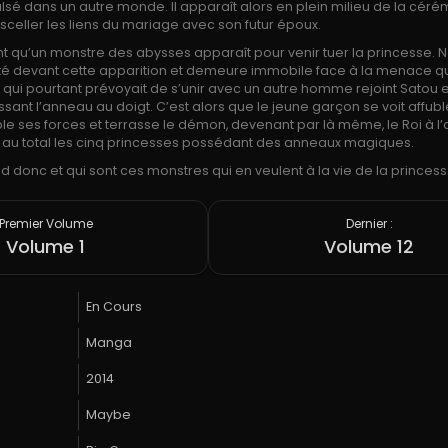
lsé dans un autre monde. Il apparaît alors en plein milieu de la céré
sceller les liens du mariage avec son futur époux.
 qu’un monstre des abysses apparaît pour venir tuer la princesse. N
té devant cette apparition et demeure immobile face à la menace q
qui pourtant prévoyait de s’unir avec un autre homme rejoint Satou 
ssant l’anneau au doigt. C’est alors que le jeune garçon se voit affubl
le ses forces et terrasse le démon, devenant par là même, le Roi à l
 au total les cinq princesses possédant des anneaux magiques.
nd donc et qui sont ces monstres qui en veulent à la vie de la princess
Premier Volume
Dernier :
Volume 1
Volume 12
En Cours
Manga
2014
Maybe