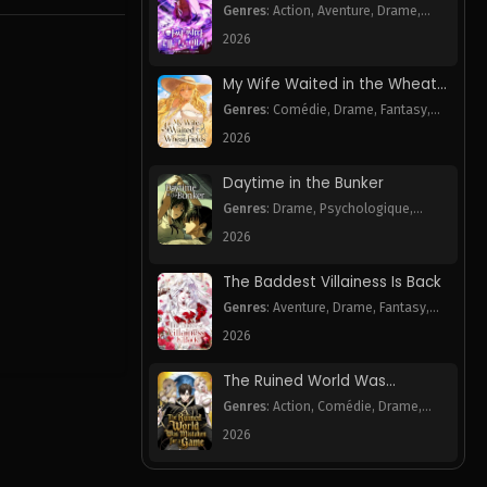
Necromancer
Genres
:
Action
,
Aventure
,
Drame
,
Harem
,
Webtoon
2026
My Wife Waited in the Wheat
Fields
Genres
:
Comédie
,
Drame
,
Fantasy
,
Romance
,
Webtoon
2026
Daytime in the Bunker
Genres
:
Drame
,
Psychologique
,
Romance
,
Webtoon
2026
The Baddest Villainess Is Back
Genres
:
Aventure
,
Drame
,
Fantasy
,
Romance
,
Webtoon
2026
The Ruined World Was
Mistaken for a Game
Genres
:
Action
,
Comédie
,
Drame
,
Fantasy
,
Mystère
,
Tragédie
,
Webtoon
2026