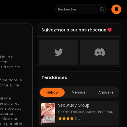
Suivez-nous sur nos réseaux
fique et
et en
és à son cou
Tendances
mble dans le
nonce sur le
Hebdo
Mensuel
Annuelle
oit une
er partir et
Sex Study Group
remémore ses
Genres
:
Erotique
,
Harem
,
Pornhwa
,
t pourtant
Romance
,
School Life
,
Smut
,
e… Mais dans
7.9
Webtoon
1
le portail et