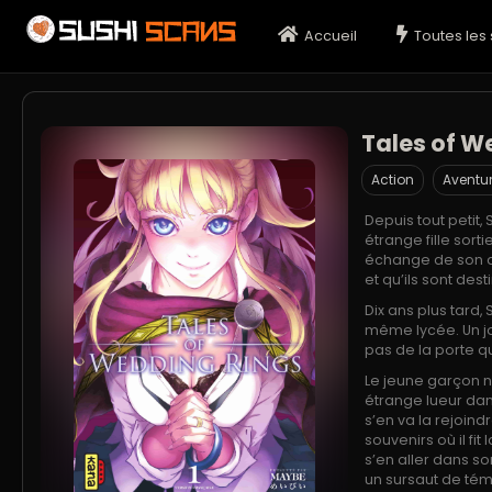
Accueil
Toutes les 
Tales of W
Action
Aventu
Depuis tout petit
étrange fille sorti
échange de son am
et qu’ils sont de
Dix ans plus tard
même lycée. Un jou
pas de la porte qu’
Le jeune garçon ne
étrange lueur dans l
s’en va la rejoind
souvenirs où il fit
s’en aller dans so
un sursaut de tém