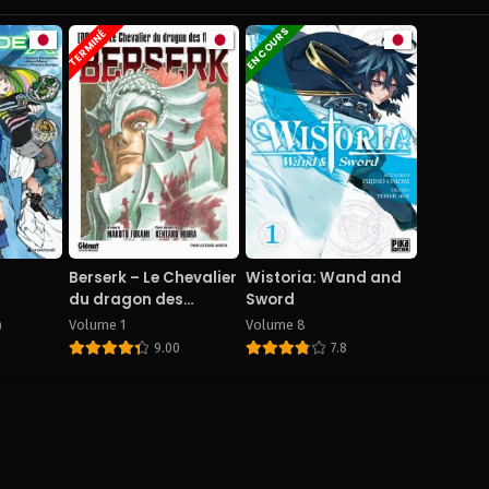
EN COURS
TERMINÉ
Berserk – Le Chevalier
Wistoria: Wand and
du dragon des
Sword
flammes
Volume 1
Volume 8
0
9.00
7.8