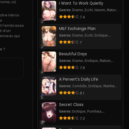
monie, où
I Want To Work Quietly
Genres
:
Drame
,
Ecchi
,
Harem
,
Mature
,
otre héros
Pornhwa
,
Romance
,
Smut
,
Webtoon
7.4
ui
2
et l’embrasse
MILF Exchange Plan
é d’un
’anneau qui
Genres
:
Drame
,
Ecchi
,
Erotique
,
Pornhwa
,
Romance
,
Smut
,
Webtoon
7
3
e ?
Beautiful Days
Genres
:
Drame
,
Erotique
,
Mature
,
Pornhwa
,
Smut
7.8
4
A Pervert's Daily Life
Genres
:
Comédie
,
Erotique
,
Manhwa
P
,
Mature
,
Pornhwa
,
Romance
,
Slice
8.1
of Life
,
Smut
,
Tranche de vie
,
5
Webtoon
Secret Class
Genres
:
Erotique
,
Pornhwa
,
Romance
,
Smut
,
Webtoon
7.3
6