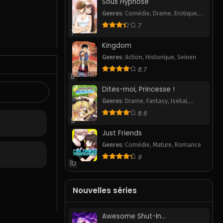
Sous Hypnose
Genres
:
Comédie
,
Drame
,
Erotique
,
Pornhwa
,
Romance
,
Slice of Life
,
7
Smut
7
Kingdom
Genres
:
Action
,
Historique
,
Seinen
8.7
8
Dites-moi, Princesse !
Genres
:
Drame
,
Fantasy
,
Isekai
,
Romance
,
Webtoon
8.6
9
Just Friends
Genres
:
Comédie
,
Mature
,
Romance
9
10
Nouvelles séries
Awesome Shut-In