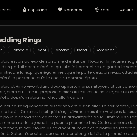
séries
Populaire
Romance
Yaoi
Adulte
edding Rings
re
Comédie
Ecchi
Fantasy
Isekai
Romance
, Satou est amoureux de son amie d’enfance : Nokana Hime, une magni
e d’un portail dans la forêt et qui lui a fait promettre de garder le secr
itié. Elle lui explique également qu’elle porte deux anneaux attach
stinés à la personne qu’elle choisira comme époux.
, Satou et Hime vivent dans deux appartements mitoyens et vont ense
r, alors qu’Hime lui propose d’aller au festival de sa ville, elle lui an
elle doit s’en retourner chez elle, très loin.
 peut qu’acquiescer et laisser son amie s’en aller. Le soir même, il v
a forêt. D’instinct, il sait qu’il s’agit d’Hime, mais il ne veut pas la laiss
re pour la convaincre de rester. En arrivant près de la lumière, il se 
 la rencontre de la jeune fille pour la première fois. Cette dernière doi
n monde, le cœur lourd. Ils se disent au revoir et le portail se referm
érité, Satou n’écoutant que son cœur plonge la tête la première dans 