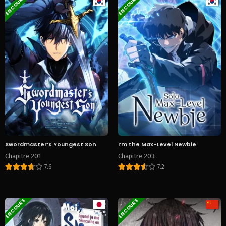
EN COURS
EN COURS
Swordmaster’s Youngest Son
I’m the Max-Level Newbie
Chapitre 201
Chapitre 203
7.6
7.2
EN COURS
EN COURS