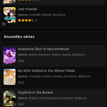
9
Chapitre 11
Chapitre 10
Just Friends
May 19, 2025
May 19, 2025
Genres
:
Comédie
,
Mature
,
Romance
9
10
Chapitre 9
Chapitre 8
May 19, 2025
May 19, 2025
Nouvelles séries
Chapitre 7
Chapitre 6
May 19, 2025
May 19, 2025
Awesome Shut-In Necromancer
Chapitre 5
Chapitre 4
Genres
:
Action
,
Aventure
,
Drame
,
Harem
,
Webtoon
May 19, 2025
May 19, 2025
2026
Chapitre 3
Chapitre 2
My Wife Waited in the Wheat Fields
May 19, 2025
May 19, 2025
Genres
:
Comédie
,
Drame
,
Fantasy
,
Romance
,
Webtoon
2026
Chapitre 1
May 19, 2025
Daytime in the Bunker
Genres
:
Drame
,
Psychologique
,
Romance
,
Webtoon
2026