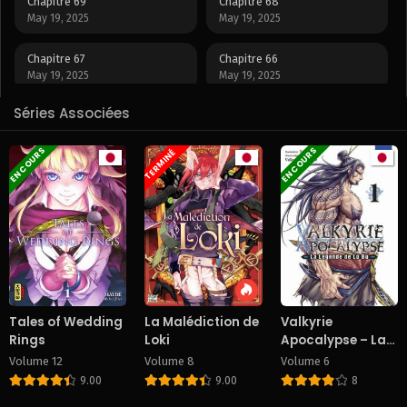
Chapitre 69
Chapitre 68
May 19, 2025
May 19, 2025
Chapitre 67
Chapitre 66
May 19, 2025
May 19, 2025
Séries Associées
Chapitre 65
Chapitre 64
May 19, 2025
May 19, 2025
EN COURS
EN COURS
TERMINÉ
Chapitre 63
Chapitre 62
May 19, 2025
May 19, 2025
Chapitre 61
Chapitre 60
May 19, 2025
May 19, 2025
Chapitre 59
Chapitre 58
May 19, 2025
May 19, 2025
Tales of Wedding
La Malédiction de
Valkyrie
Rings
Loki
Apocalypse – La
Chapitre 57
Chapitre 56
Légende de Lü Bu
Volume 12
Volume 8
Volume 6
May 19, 2025
May 19, 2025
9.00
9.00
8
Chapitre 55
Chapitre 54