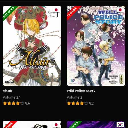
EN COURS
TERMINÉ
Altaïr
Wild Police Story
Volume 27
Volume 2
8.6
8.2
EN COURS
TERMINÉ