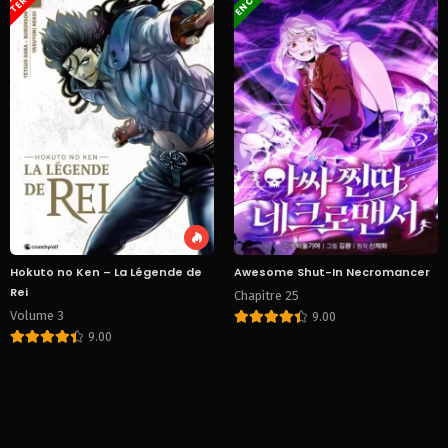
Hokuto no Ken – La Légende de
Awesome Shut-In Necromancer
Rei
Chapitre 25
Volume 3
9.00
9.00