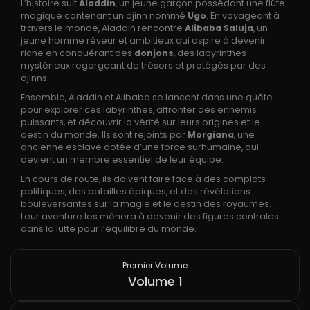
L’histoire suit
Aladdin
, un jeune garçon possédant une flûte
magique contenant un djinn nommé
Ugo
. En voyageant à
travers le monde, Aladdin rencontre
Alibaba Saluja
, un
jeune homme rêveur et ambitieux qui aspire à devenir
riche en conquérant des
donjons
, des labyrinthes
mystérieux regorgeant de trésors et protégés par des
djinns.
Ensemble, Aladdin et Alibaba se lancent dans une quête
pour explorer ces labyrinthes, affronter des ennemis
puissants, et découvrir la vérité sur leurs origines et le
destin du monde. Ils sont rejoints par
Morgiana
, une
ancienne esclave dotée d’une force surhumaine, qui
devient un membre essentiel de leur équipe.
En cours de route, ils doivent faire face à des complots
politiques, des batailles épiques, et des révélations
bouleversantes sur la magie et le destin des royaumes.
Leur aventure les mènera à devenir des figures centrales
dans la lutte pour l’équilibre du monde.
Premier Volume
Volume 1