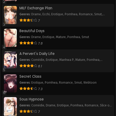
2
MILF Exchange Plan
Genres
:
Drame
,
Ecchi
,
Erotique
,
Pornhwa
,
Romance
,
Smut
,
Webtoon
7
3
Beautiful Days
Genres
:
Drame
,
Erotique
,
Mature
,
Pornhwa
,
Smut
7.8
4
A Pervert's Daily Life
Genres
:
Comédie
,
Erotique
,
Manhwa P
,
Mature
,
Pornhwa
,
Romance
,
Slice of Life
,
Smut
,
Tranche de vie
,
Webtoon
8.1
5
Secret Class
Genres
:
Erotique
,
Pornhwa
,
Romance
,
Smut
,
Webtoon
7.3
6
Sous Hypnose
Genres
:
Comédie
,
Drame
,
Erotique
,
Pornhwa
,
Romance
,
Slice of
Life
,
Smut
7
7