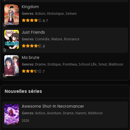
Kingdom
Genres
:
Action
,
Historique
,
Seinen
8.7
8
Just Friends
Genres
:
Comédie
,
Mature
,
Romance
9
9
Ma brute
Genres
:
Drame
,
Erotique
,
Pornhwa
,
School Life
,
Smut
,
Webtoon
7
10
Nouvelles séries
Awesome Shut-In Necromancer
Genres
:
Action
,
Aventure
,
Drame
,
Harem
,
Webtoon
2026