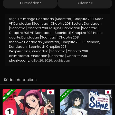
Précédent
Suivant
tags:
lire manga Dandadan [Scantrad] Chapitre 208
,
Scan
VF Dandadan [Scantrad] Chapitre 208
,
Lecture Dandadan
[Scantrad] Chapitre 208 en ligne
,
Dandadan [Scantrad]
Chapitre 208 VF
,
Dandadan [Scantrad] Chapitre 208 haute
qualité
,
Dandadan [Scantrad] Chapitre 208
manhwa
,
Dandadan [Scantrad] Chapitre 208 Sushiscan
,
Dandadan [Scantrad] Chapitre 208
Reaperscans
,
Dandadan [Scantrad] Chapitre 208
animesama
,
Dandadan [Scantrad] Chapitre 208
phenixscans
,
juillet 26, 2026
,
sushiscan
Séries Associées
EN COURS
EN COURS