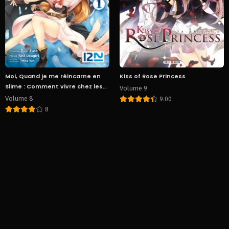
Moi, Quand je me réincarne en
Kiss of Rose Princess
Slime : Comment vivre chez les
Volume 9
monstres
Volume 8
9.00
8