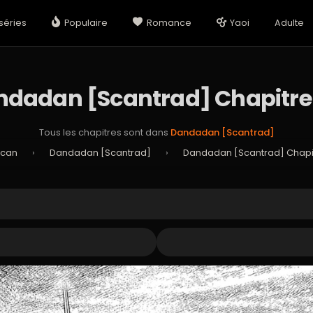
séries
Populaire
Romance
Yaoi
Adulte
dadan [Scantrad] Chapitre
Tous les chapitres sont dans
Dandadan [Scantrad]
Scan
›
Dandadan [Scantrad]
›
Dandadan [Scantrad] Chapit