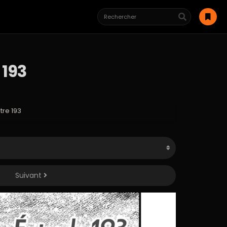
 193
re 193
Suivant