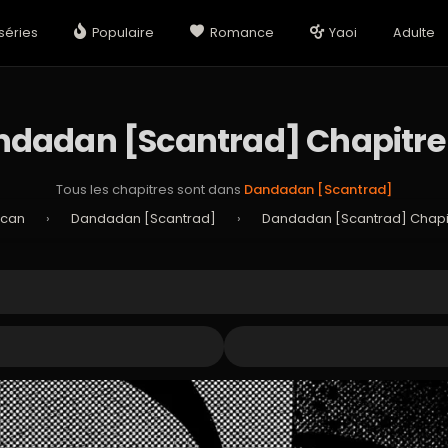
séries
Populaire
Romance
Yaoi
Adulte
dadan [Scantrad] Chapitre
Tous les chapitres sont dans
Dandadan [Scantrad]
Scan
›
Dandadan [Scantrad]
›
Dandadan [Scantrad] Chapit