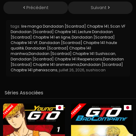
Précédent
Suivant
tags:
lire manga Dandadan [Scantrad] Chapitre 141
,
Scan VF
Dandadan [Scantrad] Chapitre 141
,
Lecture Dandadan
[Scantrad] Chapitre 141 en ligne
,
Dandadan [Scantrad]
Chapitre 141 VF
,
Dandadan [Scantrad] Chapitre 141 haute
qualité
,
Dandadan [Scantrad] Chapitre 141
manhwa
,
Dandadan [Scantrad] Chapitre 141 Sushiscan
,
Dandadan [Scantrad] Chapitre 141 Reaperscans
,
Dandadan
[Scantrad] Chapitre 141 animesama
,
Dandadan [Scantrad]
Chapitre 141 phenixscans
,
juillet 26, 2026
,
sushiscan
Séries Associées
TERMINÉ
TERMINÉ