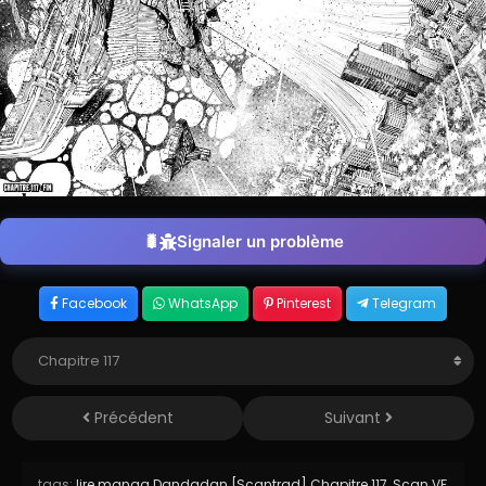
Signaler un problème
Facebook
WhatsApp
Pinterest
Telegram
Précédent
Suivant
tags:
lire manga Dandadan [Scantrad] Chapitre 117
,
Scan VF