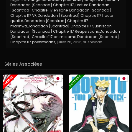
Dandadan [Scantrad] Chapitre 117
,
Lecture Dandadan
[Scantrad] Chapitre 117 en ligne
,
Dandadan [Scantrad]
Chapitre 117 VF
,
Dandadan [Scantrad] Chapitre 117 haute
qualité
,
Dandadan [Scantrad] Chapitre 117
manhwa
,
Dandadan [Scantrad] Chapitre 117 Sushiscan
,
Dandadan [Scantrad] Chapitre 117 Reaperscans
,
Dandadan
[Scantrad] Chapitre 117 animesama
,
Dandadan [Scantrad]
Chapitre 117 phenixscans
,
juillet 26, 2026
,
sushiscan
Séries Associées
EN COURS
TERMINÉ