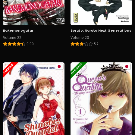
Bakemonogatari
Boruto: Naruto Next Generations
Volume 22
Volume 20
9.00
5.7
EN COURS
TERMINÉ