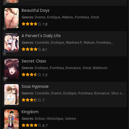
3
Beautiful Days
Genres
:
Drame
,
Erotique
,
Mature
,
Pornhwa
,
Smut
7.8
4
A Pervert's Daily Life
Genres
:
Comédie
,
Erotique
,
Manhwa P
,
Mature
,
Pornhwa
,
Romance
,
Slice of Life
,
Smut
,
Tranche de vie
,
Webtoon
8.1
5
Secret Class
Genres
:
Erotique
,
Pornhwa
,
Romance
,
Smut
,
Webtoon
7.3
6
Sous Hypnose
Genres
:
Comédie
,
Drame
,
Erotique
,
Pornhwa
,
Romance
,
Slice of
Life
,
Smut
7
7
Kingdom
Genres
:
Action
,
Historique
,
Seinen
8.7