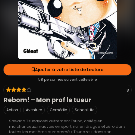
Ajouter à votre Liste de Lecture
58 personnes suivent cette série
8
Reborn! – Mon prof le tueur
Action
Aventure
Comédie
School Life
Sawada Tsunayoshi autrement Tsuna, collégien
malchanceux, mauvais en sport, nul en drague et zéro dans
toutes les matières, surnommé « Tsunaze » dans son