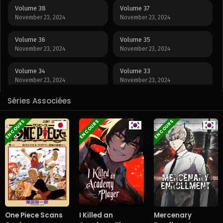
Volume 38
Volume 37
November 23, 2024
November 23, 2024
Volume 36
Volume 35
November 23, 2024
November 23, 2024
Volume 34
Volume 33
November 23, 2024
November 23, 2024
Séries Associées
Volume 32
Volume 31
November 23, 2024
November 23, 2024
EN COURS
EN COURS
EN COURS
Volume 30
Volume 29
November 23, 2024
November 23, 2024
Volume 28
Volume 27
November 23, 2024
November 23, 2024
Volume 26
Volume 25
November 23, 2024
November 23, 2024
One Piece Scans
I Killed an
Mercenary