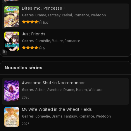
8
Dites-moi, Princesse !
Genres
:
Drame
,
Fantasy
,
Isekai
,
Romance
,
Webtoon
8.6
9
Just Friends
Genres
:
Comédie
,
Mature
,
Romance
9
10
Nouvelles séries
Awesome Shut-In Necromancer
Genres
:
Action
,
Aventure
,
Drame
,
Harem
,
Webtoon
2026
My Wife Waited in the Wheat Fields
Genres
:
Comédie
,
Drame
,
Fantasy
,
Romance
,
Webtoon
2026