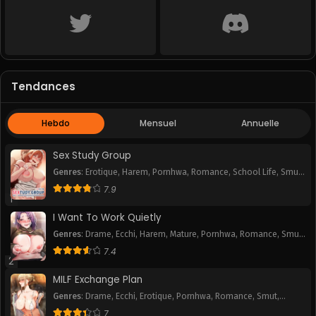
Volume 10
Volume 9
November 23, 2024
November 23, 2024
Volume 8
Volume 7
November 23, 2024
November 23, 2024
Tendances
Volume 6
Volume 5
November 23, 2024
November 23, 2024
Hebdo
Mensuel
Annuelle
Volume 4
Volume 3
November 23, 2024
November 23, 2024
Sex Study Group
Genres
:
Erotique
,
Harem
,
Pornhwa
,
Romance
,
School Life
,
Smut
,
Volume 2
Volume 1
Webtoon
7.9
November 23, 2024
November 23, 2024
1
I Want To Work Quietly
Genres
:
Drame
,
Ecchi
,
Harem
,
Mature
,
Pornhwa
,
Romance
,
Smut
,
Webtoon
7.4
2
MILF Exchange Plan
Genres
:
Drame
,
Ecchi
,
Erotique
,
Pornhwa
,
Romance
,
Smut
,
Webtoon
7