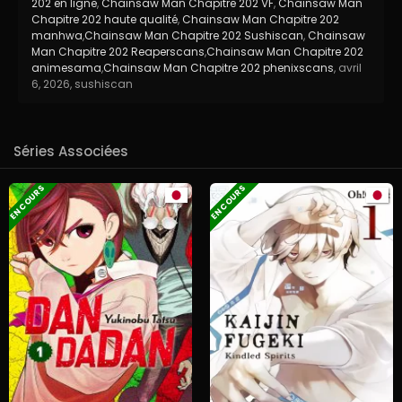
202 en ligne
,
Chainsaw Man Chapitre 202 VF
,
Chainsaw Man
Chapitre 202 haute qualité
,
Chainsaw Man Chapitre 202
manhwa
,
Chainsaw Man Chapitre 202 Sushiscan
,
Chainsaw
Man Chapitre 202 Reaperscans
,
Chainsaw Man Chapitre 202
animesama
,
Chainsaw Man Chapitre 202 phenixscans
,
avril
6, 2026
,
sushiscan
Séries Associées
EN COURS
EN COURS