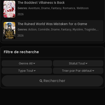
Chapitre 22
Chapitre 21
The Baddest Villainess Is Back
June 13, 2025
June 13, 2025
Genres
:
Aventure
,
Drame
,
Fantasy
,
Romance
,
Webtoon
2026
Chapitre 20
Chapitre 19
June 13, 2025
June 13, 2025
The Ruined World Was Mistaken for a Game
Genres
:
Action
,
Comédie
,
Drame
,
Fantasy
,
Mystère
,
Tragédie
,
Chapitre 18
Chapitre 17
Webtoon
2026
June 13, 2025
June 13, 2025
Chapitre 16
Chapitre 15
June 13, 2025
June 13, 2025
Filtre de recherche
Chapitre 14
Chapitre 13
Genre
All
Statut
Tout
June 13, 2025
June 13, 2025
Type
Tout
Trier par
Par défaut
Chapitre 12
Chapitre 11
Rechercher
June 13, 2025
June 13, 2025
Chapitre 10
Chapitre 9
June 13, 2025
June 13, 2025