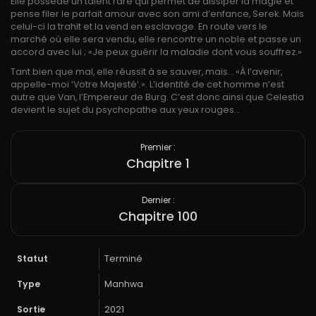
Elle possède un talent rare qui permet de dissiper la magie et
pense filer le parfait amour avec son ami d’enfance, Serek. Mais
celui-ci la trahit et la vend en esclavage. En route vers le
marché où elle sera vendu, elle rencontre un noble et passe un
accord avec lui ; «Je peux guérir la maladie dont vous souffrez.»
Tant bien que mal, elle réussit à se sauver, mais… «À l’avenir,
appelle-moi ‘Votre Majesté’.». L’identité de cet homme n’est
autre que Van, l’Empereur de Burg. C’est donc ainsi que Celestia
devient le sujet du psychopathe aux yeux rouges…
Premier :
Chapitre 1
Dernier :
Chapitre 100
Statut
Terminé
Type
Manhwa
Sortie
2021