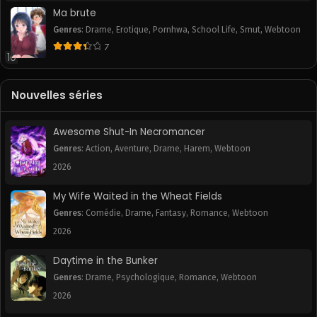
Chapitre 36
Chapitre 35
Ma brute
June 13, 2025
June 13, 2025
Genres
:
Drame
,
Erotique
,
Pornhwa
,
School Life
,
Smut
,
Webtoon
7
10
Chapitre 34
Chapitre 33
June 13, 2025
June 13, 2025
Nouvelles séries
Chapitre 32
Chapitre 31
June 13, 2025
June 13, 2025
Awesome Shut-In Necromancer
Chapitre 30
Chapitre 29
Genres
:
Action
,
Aventure
,
Drame
,
Harem
,
Webtoon
June 13, 2025
June 13, 2025
2026
Chapitre 28
Chapitre 27
My Wife Waited in the Wheat Fields
June 13, 2025
June 13, 2025
Genres
:
Comédie
,
Drame
,
Fantasy
,
Romance
,
Webtoon
2026
Chapitre 26
Chapitre 25
June 13, 2025
June 13, 2025
Daytime in the Bunker
Genres
:
Drame
,
Psychologique
,
Romance
,
Webtoon
Chapitre 24
Chapitre 23
June 13, 2025
June 13, 2025
2026