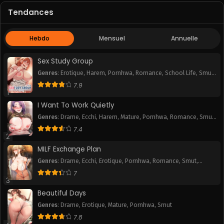
Tendances
Chapitre 64
Chapitre 63
June 13, 2025
June 13, 2025
Hebdo
Mensuel
Annuelle
Chapitre 62
Chapitre 61
June 13, 2025
June 13, 2025
Sex Study Group
Genres
:
Erotique
,
Harem
,
Pornhwa
,
Romance
,
School Life
,
Smut
,
Chapitre 60
Chapitre 59
Webtoon
7.9
June 13, 2025
June 13, 2025
1
I Want To Work Quietly
Chapitre 58
Chapitre 57
Genres
:
Drame
,
Ecchi
,
Harem
,
Mature
,
Pornhwa
,
Romance
,
Smut
,
June 13, 2025
June 13, 2025
Webtoon
7.4
2
Chapitre 56
Chapitre 55
MILF Exchange Plan
June 13, 2025
June 13, 2025
Genres
:
Drame
,
Ecchi
,
Erotique
,
Pornhwa
,
Romance
,
Smut
,
Webtoon
Chapitre 54
Chapitre 53
7
3
June 13, 2025
June 13, 2025
Beautiful Days
Chapitre 52
Chapitre 51
Genres
:
Drame
,
Erotique
,
Mature
,
Pornhwa
,
Smut
June 13, 2025
June 13, 2025
7.8