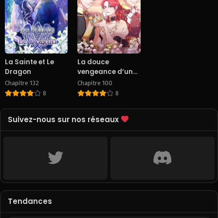
La Sainte et Le
La douce
Dragon
vengeance d’une
vilaine
Chapitre 132
Chapitre 100
8
8
Suivez-nous sur nos réseaux
Tendances