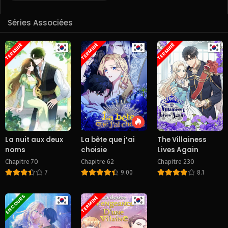
Séries Associées
TERMINÉ
TERMINÉ
TERMINÉ
La nuit aux deux
La bête que j’ai
The Villainess
noms
choisie
Lives Again
Chapitre 70
Chapitre 62
Chapitre 230
7
9.00
8.1
EN COURS
TERMINÉ