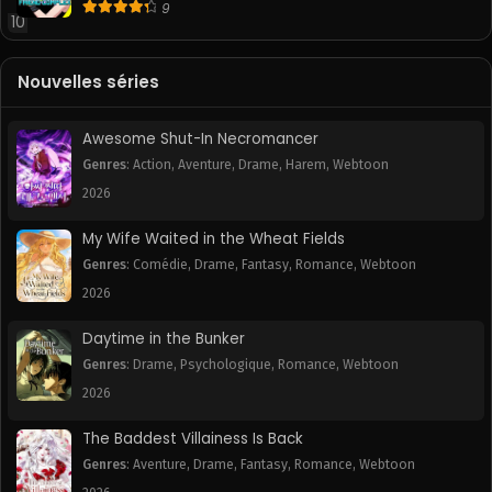
9
10
Nouvelles séries
Awesome Shut-In Necromancer
Genres
:
Action
,
Aventure
,
Drame
,
Harem
,
Webtoon
2026
My Wife Waited in the Wheat Fields
Genres
:
Comédie
,
Drame
,
Fantasy
,
Romance
,
Webtoon
2026
Daytime in the Bunker
Genres
:
Drame
,
Psychologique
,
Romance
,
Webtoon
2026
The Baddest Villainess Is Back
Genres
:
Aventure
,
Drame
,
Fantasy
,
Romance
,
Webtoon