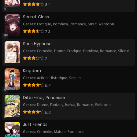
Romance
,
Slice of Life
,
Smut
,
Tranche de vie
,
Webtoon
8.1
5
Secret Class
Genres
:
Erotique
,
Pornhwa
,
Romance
,
Smut
,
Webtoon
7.3
6
Sous Hypnose
Genres
:
Comédie
,
Drame
,
Erotique
,
Pornhwa
,
Romance
,
Slice of
Life
,
Smut
7
7
Kingdom
Genres
:
Action
,
Historique
,
Seinen
8.7
8
Dites-moi, Princesse !
Genres
:
Drame
,
Fantasy
,
Isekai
,
Romance
,
Webtoon
8.6
9
Just Friends
Genres
:
Comédie
,
Mature
,
Romance