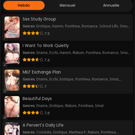
Hebdo
Mensuel
Annuelle
Sex Study Group
Genres
:
Erotique
,
Harem
,
Pornhwa
,
Romance
,
School Life
,
Smut
,
Webtoon
7.9
1
I Want To Work Quietly
Genres
:
Drame
,
Ecchi
,
Harem
,
Mature
,
Pornhwa
,
Romance
,
Smut
,
Webtoon
7.4
2
MILF Exchange Plan
Genres
:
Drame
,
Ecchi
,
Erotique
,
Pornhwa
,
Romance
,
Smut
,
Webtoon
7
3
Beautiful Days
Genres
:
Drame
,
Erotique
,
Mature
,
Pornhwa
,
Smut
7.8
4
A Pervert's Daily Life
Genres
:
Comédie
,
Erotique
,
Manhwa P
,
Mature
,
Pornhwa
,