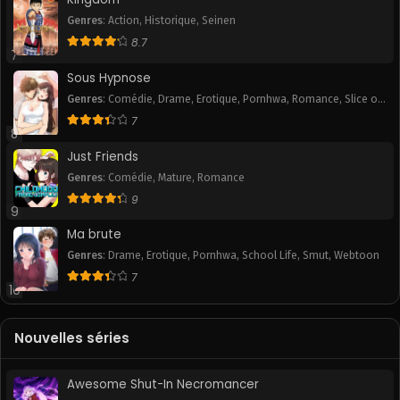
Chapitre 27
Chapitre 26
Genres
:
Action
,
Historique
,
Seinen
August 1, 2026
August 1, 2026
8.7
7
Chapitre 25
Chapitre 24
Sous Hypnose
August 1, 2026
August 1, 2026
Genres
:
Comédie
,
Drame
,
Erotique
,
Pornhwa
,
Romance
,
Slice of
Life
,
Smut
7
Chapitre 23
Chapitre 22
8
August 1, 2026
August 1, 2026
Just Friends
Chapitre 21
Chapitre 20
Genres
:
Comédie
,
Mature
,
Romance
August 1, 2026
August 1, 2026
9
9
Ma brute
Chapitre 19
Chapitre 18
August 1, 2026
May 18, 2025
Genres
:
Drame
,
Erotique
,
Pornhwa
,
School Life
,
Smut
,
Webtoon
7
10
Chapitre 17
Chapitre 16
May 18, 2025
May 18, 2025
Nouvelles séries
Chapitre 15
Chapitre 14
May 18, 2025
May 18, 2025
Awesome Shut-In Necromancer