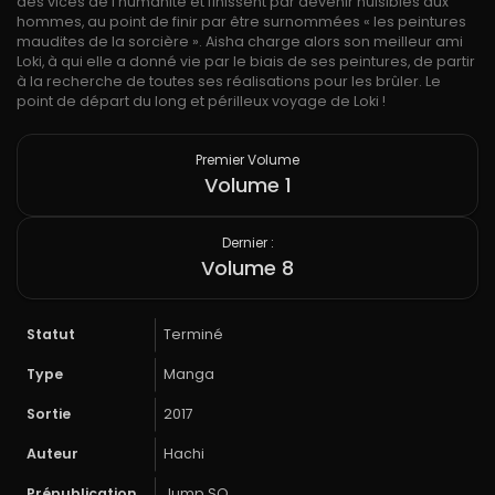
des vices de l’humanité et finissent par devenir nuisibles aux
hommes, au point de finir par être surnommées « les peintures
maudites de la sorcière ». Aisha charge alors son meilleur ami
Loki, à qui elle a donné vie par le biais de ses peintures, de partir
à la recherche de toutes ses réalisations pour les brûler. Le
point de départ du long et périlleux voyage de Loki !
Premier Volume
Volume 1
Dernier :
Volume 8
Statut
Terminé
Type
Manga
Sortie
2017
Auteur
Hachi
Prépublication
Jump SQ.