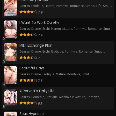
Genres
:
Erotique
,
Harem
,
Pornhwa
,
Romance
,
School Life
,
Smut
,
Webtoon
7.9
1
I Want To Work Quietly
Genres
:
Drame
,
Ecchi
,
Harem
,
Mature
,
Pornhwa
,
Romance
,
Smut
,
Webtoon
7.4
2
MILF Exchange Plan
Genres
:
Drame
,
Ecchi
,
Erotique
,
Pornhwa
,
Romance
,
Smut
,
Webtoon
7
3
Beautiful Days
Genres
:
Drame
,
Erotique
,
Mature
,
Pornhwa
,
Smut
7.8
4
A Pervert's Daily Life
Genres
:
Comédie
,
Erotique
,
Manhwa P
,
Mature
,
Pornhwa
,
Romance
,
Slice of Life
,
Smut
,
Tranche de vie
,
Webtoon
8.1
5
Sous Hypnose