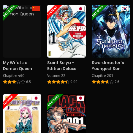
EN COURS
EN COURS
TERMINÉ
My Wife Is a
Saint Seiya –
Swordmaster’s
Demon Queen
Edition Deluxe
Youngest Son
Chapitre 460
Volume 22
Chapitre 201
6.5
9.00
7.6
EN COURS
TERMINÉ