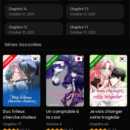
Chapitre 74
Chapitre 73
October 17, 2025
October 17, 2025
Chapitre 72
Chapitre 71
October 17, 2025
October 17, 2025
Séries Associées
Chapitre 70
Chapitre 69
October 17, 2025
October 17, 2025
EN COURS
EN COURS
TERMINÉ
Chapitre 68
Chapitre 67
October 17, 2025
October 17, 2025
Chapitre 66
Chapitre 65
October 17, 2025
October 17, 2025
Chapitre 64
Chapitre 63
October 17, 2025
October 17, 2025
Duc frileux
Un comptable à
Je vais changer
cherche chaleur
la cour
cette tragédie
Chapitre 62
Chapitre 61
Chapitre 77
Volume 6
Chapitre 46
October 17, 2025
October 17, 2025