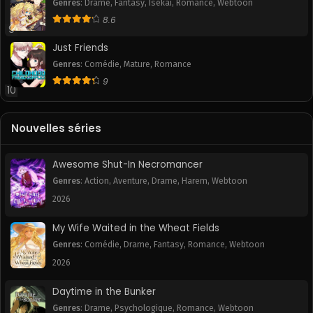
Chapitre 18
Chapitre 17
Genres
:
Drame
,
Fantasy
,
Isekai
,
Romance
,
Webtoon
October 17, 2025
October 17, 2025
8.6
9
Chapitre 16
Chapitre 15
Just Friends
October 17, 2025
October 17, 2025
Genres
:
Comédie
,
Mature
,
Romance
9
10
Chapitre 14
Chapitre 13
October 17, 2025
October 17, 2025
Nouvelles séries
Chapitre 12
Chapitre 11
October 17, 2025
October 17, 2025
Awesome Shut-In Necromancer
Chapitre 10
Chapitre 9
Genres
:
Action
,
Aventure
,
Drame
,
Harem
,
Webtoon
October 17, 2025
October 17, 2025
2026
Chapitre 8
Chapitre 7
My Wife Waited in the Wheat Fields
October 17, 2025
October 17, 2025
Genres
:
Comédie
,
Drame
,
Fantasy
,
Romance
,
Webtoon
2026
Chapitre 6
Chapitre 5
October 17, 2025
October 17, 2025
Daytime in the Bunker
Genres
:
Drame
,
Psychologique
,
Romance
,
Webtoon
Chapitre 4
Chapitre 3