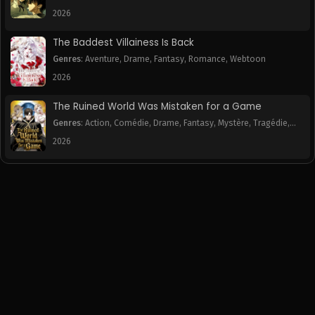
October 17, 2025
October 17, 2025
2026
The Baddest Villainess Is Back
Chapitre 2
Chapitre 1
October 17, 2025
October 17, 2025
Genres
:
Aventure
,
Drame
,
Fantasy
,
Romance
,
Webtoon
2026
The Ruined World Was Mistaken for a Game
Genres
:
Action
,
Comédie
,
Drame
,
Fantasy
,
Mystère
,
Tragédie
,
Webtoon
2026