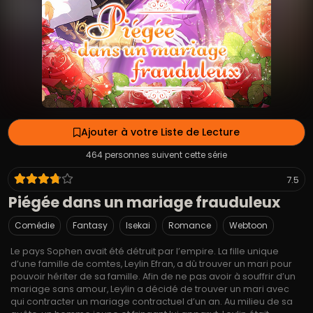
Ajouter à votre Liste de Lecture
464 personnes suivent cette série
7.5
Piégée dans un mariage frauduleux
Comédie
Fantasy
Isekai
Romance
Webtoon
Le pays Sophen avait été détruit par l’empire. La fille unique
d’une famille de comtes, Leylin Efran, a dû trouver un mari pour
pouvoir hériter de sa famille. Afin de ne pas avoir à souffrir d’un
mariage sans amour, Leylin a décidé de trouver un mari avec
qui contracter un mariage contractuel d’un an. Au milieu de sa