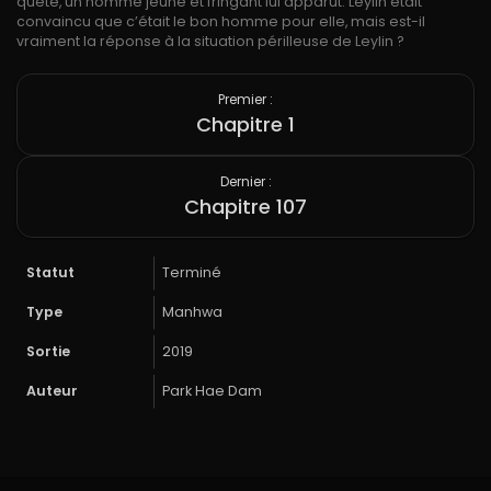
quête, un homme jeune et fringant lui apparut. Leylin était
convaincu que c’était le bon homme pour elle, mais est-il
vraiment la réponse à la situation périlleuse de Leylin ?
Premier :
Chapitre 1
Dernier :
Chapitre 107
Statut
Terminé
Type
Manhwa
Sortie
2019
Auteur
Park Hae Dam