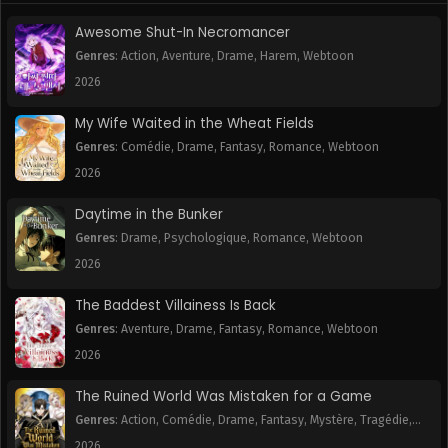
June 15, 2025
June 15, 2025
Awesome Shut-In Necromancer
Chapitre 37
Chapitre 36
Genres
:
Action
,
Aventure
,
Drame
,
Harem
,
Webtoon
June 15, 2025
June 15, 2025
2026
Chapitre 35
Chapitre 34
My Wife Waited in the Wheat Fields
June 15, 2025
June 15, 2025
Genres
:
Comédie
,
Drame
,
Fantasy
,
Romance
,
Webtoon
2026
Chapitre 33
Chapitre 32
June 15, 2025
June 15, 2025
Daytime in the Bunker
Genres
:
Drame
,
Psychologique
,
Romance
,
Webtoon
Chapitre 31
Chapitre 30
June 15, 2025
June 15, 2025
2026
The Baddest Villainess Is Back
Chapitre 29
Chapitre 28
June 15, 2025
June 15, 2025
Genres
:
Aventure
,
Drame
,
Fantasy
,
Romance
,
Webtoon
2026
Chapitre 27
Chapitre 26
June 15, 2025
June 15, 2025
The Ruined World Was Mistaken for a Game
Genres
:
Action
,
Comédie
,
Drame
,
Fantasy
,
Mystère
,
Tragédie
,
Chapitre 25
Chapitre 24
Webtoon
2026