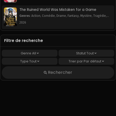
Chapitre 1
May 2, 2025
The Ruined World Was Mistaken for a Game
Genres
:
Action
,
Comédie
,
Drame
,
Fantasy
,
Mystère
,
Tragédie
,
Webtoon
2026
Filtre de recherche
Genre
All
Statut
Tout
Type
Tout
Trier par
Par défaut
Rechercher