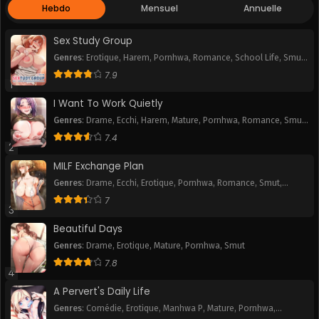
Hebdo
Mensuel
Annuelle
Chapitre 43
Chapitre 42
May 2, 2025
May 2, 2025
Sex Study Group
Genres
:
Erotique
,
Harem
,
Pornhwa
,
Romance
,
School Life
,
Smut
,
Chapitre 41
Chapitre 40
Webtoon
7.9
May 2, 2025
May 2, 2025
1
I Want To Work Quietly
Chapitre 39
Chapitre 38
Genres
:
Drame
,
Ecchi
,
Harem
,
Mature
,
Pornhwa
,
Romance
,
Smut
,
May 2, 2025
May 2, 2025
Webtoon
7.4
2
Chapitre 37
Chapitre 36
MILF Exchange Plan
May 2, 2025
May 2, 2025
Genres
:
Drame
,
Ecchi
,
Erotique
,
Pornhwa
,
Romance
,
Smut
,
Webtoon
Chapitre 35
Chapitre 34
7
3
May 2, 2025
May 2, 2025
Beautiful Days
Chapitre 33
Chapitre 32
Genres
:
Drame
,
Erotique
,
Mature
,
Pornhwa
,
Smut
May 2, 2025
May 2, 2025
7.8
4
Chapitre 31
Chapitre 30
A Pervert's Daily Life
May 2, 2025
May 2, 2025
Genres
:
Comédie
,
Erotique
,
Manhwa P
,
Mature
,
Pornhwa
,