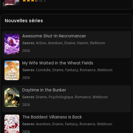
7
10
Chapitre 15
Chapitre 14
May 2, 2025
May 2, 2025
Nouvelles séries
Chapitre 13
Chapitre 12
May 2, 2025
May 2, 2025
Awesome Shut-In Necromancer
Chapitre 11
Chapitre 10
Genres
:
Action
,
Aventure
,
Drame
,
Harem
,
Webtoon
May 2, 2025
May 2, 2025
2026
Chapitre 9
Chapitre 8
My Wife Waited in the Wheat Fields
May 2, 2025
May 2, 2025
Genres
:
Comédie
,
Drame
,
Fantasy
,
Romance
,
Webtoon
2026
Chapitre 7
Chapitre 6
May 2, 2025
May 2, 2025
Daytime in the Bunker
Genres
:
Drame
,
Psychologique
,
Romance
,
Webtoon
Chapitre 5
Chapitre 4
May 2, 2025
May 2, 2025
2026
Chapitre 3
Chapitre 2
The Baddest Villainess Is Back
May 2, 2025
May 2, 2025
Genres
:
Aventure
,
Drame
,
Fantasy
,
Romance
,
Webtoon
2026