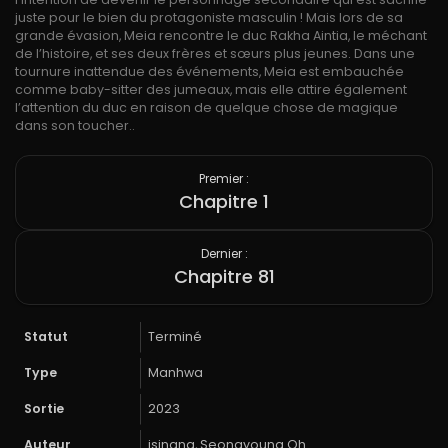
juste pour le bien du protagoniste masculin ! Mais lors de sa
grande évasion, Meia rencontre le duc Rakha Aintia, le méchant
de l’histoire, et ses deux frères et sœurs plus jeunes. Dans une
tournure inattendue des événements, Meia est embauchée
comme baby-sitter des jumeaux, mais elle attire également
l’attention du duc en raison de quelque chose de magique
dans son toucher..
Premier :
Chapitre 1
Dernier :
Chapitre 81
Statut
Terminé
Type
Manhwa
Sortie
2023
Auteur
isingna, Seongyoung Oh