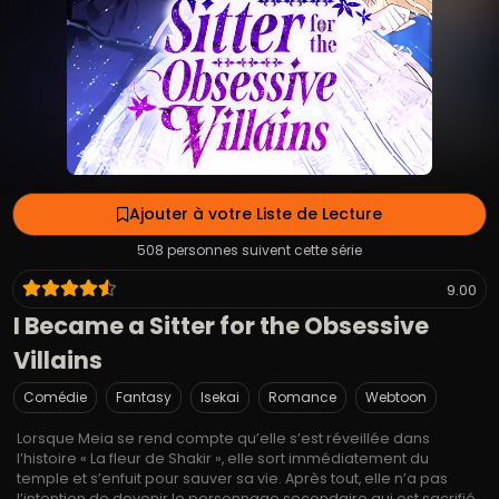
Ajouter à votre Liste de Lecture
508 personnes suivent cette série
9.00
I Became a Sitter for the Obsessive
Villains
Comédie
Fantasy
Isekai
Romance
Webtoon
Lorsque Meia se rend compte qu’elle s’est réveillée dans
l’histoire « La fleur de Shakir », elle sort immédiatement du
temple et s’enfuit pour sauver sa vie. Après tout, elle n’a pas
l’intention de devenir le personnage secondaire qui est sacrifié