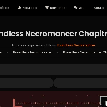
séries
Populaire
Romance
Yaoi
Adulte
ndless Necromancer Chapitr
Tous les chapitres sont dans
Boundless Necromancer
an
›
Boundless Necromancer
›
Boundless Necromancer Cha