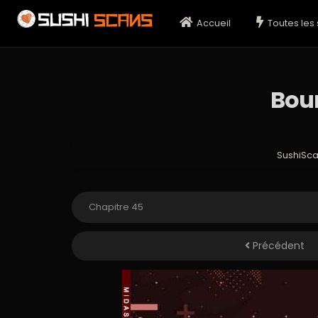
Accueil
Toutes les 
Bou
SushiSc
Précédent