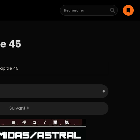
e 45
pitre 45
Suivant