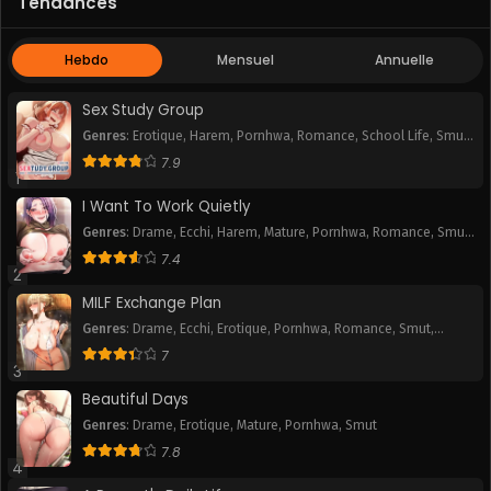
Tendances
Hebdo
Mensuel
Annuelle
Sex Study Group
Genres
:
Erotique
,
Harem
,
Pornhwa
,
Romance
,
School Life
,
Smut
,
Webtoon
7.9
1
I Want To Work Quietly
Genres
:
Drame
,
Ecchi
,
Harem
,
Mature
,
Pornhwa
,
Romance
,
Smut
,
Webtoon
7.4
2
MILF Exchange Plan
Genres
:
Drame
,
Ecchi
,
Erotique
,
Pornhwa
,
Romance
,
Smut
,
Webtoon
7
3
Beautiful Days
Genres
:
Drame
,
Erotique
,
Mature
,
Pornhwa
,
Smut
7.8
4