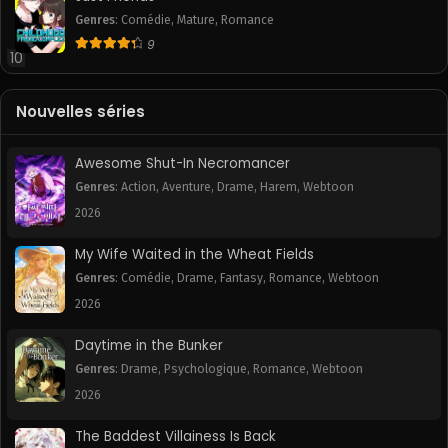
Genres
:
Comédie
,
Mature
,
Romance
9
10
Nouvelles séries
Awesome Shut-In Necromancer
Genres
:
Action
,
Aventure
,
Drame
,
Harem
,
Webtoon
2026
My Wife Waited in the Wheat Fields
Genres
:
Comédie
,
Drame
,
Fantasy
,
Romance
,
Webtoon
2026
Daytime in the Bunker
Genres
:
Drame
,
Psychologique
,
Romance
,
Webtoon
2026
The Baddest Villainess Is Back