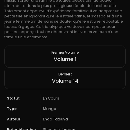
mission créer une famille de toutes pièces afin de pouvoir
s’introduire dans la plus prestigieuse école de l’aristocratie.
Totalement dépourvu d’expérience familiale, il va adopter une
petite fille en ignorant qu’elle est télépathe, et s’associer à une
jeune femme timide, sans se douter qu’elle est une redoutable
tueuse à gages. Ce trio atypique va devoir composer pour
passer inaperçu, tout en découvrant les vraies valeurs d’une
famille unie et aimante.
Premier Volume
Volume 1
Dernier :
Volume 14
Statut
En Cours
Type
Manga
Auteur
Endo Tatsuya
Prépublication
Shounen Jump +