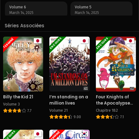
Volume 6
Volume 5
March 14, 2025
March 14, 2025
Séries Associées
Volume 4
Volume 3
March 14, 2025
March 14, 2025
EN COURS
EN COURS
TERMINÉ
Volume 2
Volume 1
March 14, 2025
March 14, 2025
Billy the Kid 21
I’m standing on a
Four Knights of
million lives
the Apocalypse
Volume 3
[Scantrad]
Volume 21
Chapitre 182
7.7
9.00
7.1
EN COURS
TERMINÉ