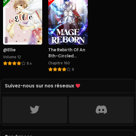
@Ellie
The Rebirth Of An
8th-Circled
Volume 12
Wizard
Chapitre 160
8.4
8
Suivez-nous sur nos réseaux