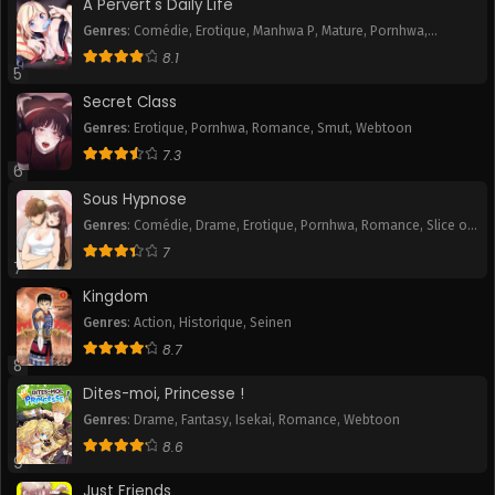
A Pervert's Daily Life
Genres
:
Comédie
,
Erotique
,
Manhwa P
,
Mature
,
Pornhwa
,
Romance
,
Slice of Life
,
Smut
,
Tranche de vie
,
Webtoon
8.1
5
Secret Class
Genres
:
Erotique
,
Pornhwa
,
Romance
,
Smut
,
Webtoon
7.3
6
Sous Hypnose
Genres
:
Comédie
,
Drame
,
Erotique
,
Pornhwa
,
Romance
,
Slice of
Life
,
Smut
7
7
Kingdom
Genres
:
Action
,
Historique
,
Seinen
8.7
8
Dites-moi, Princesse !
Genres
:
Drame
,
Fantasy
,
Isekai
,
Romance
,
Webtoon
8.6
9
Just Friends