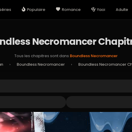
séries
Populaire
Romance
Yaoi
Adulte
ndless Necromancer Chapitre
Tous les chapitres sont dans
Boundless Necromancer
an
›
Boundless Necromancer
›
Boundless Necromancer Chap