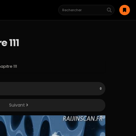
 111
itre 111
Suivant