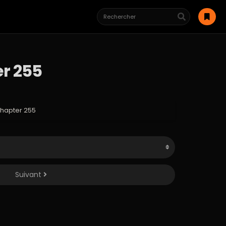
er 255
Chapter 255
Suivant