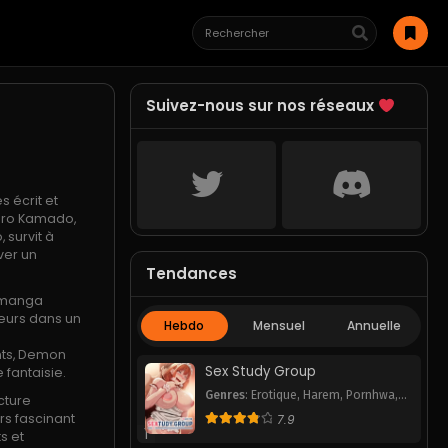
Suivez-nous sur nos réseaux
 écrit et
jiro Kamado,
 survit à
ver un
Tendances
e manga
teurs dans un
Hebdo
Mensuel
Annuelle
s
nts, Demon
Sex Study Group
 fantaisie.
Genres
:
Erotique
,
Harem
,
Pornhwa
,
cture
Romance
,
School Life
,
Smut
,
rs fascinant
7.9
Webtoon
1
s et