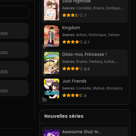
Sous Hypnose
Genres
:
Comédie
,
Drame
,
Erotique
,
Pornhwa
,
Romance
,
Slice of Life
,
7
Smut
7
Kingdom
 2025
Genres
:
Action
,
Historique
,
Seinen
8.7
8
 2025
Dites-moi, Princesse !
Genres
:
Drame
,
Fantasy
,
Isekai
,
Romance
,
Webtoon
8.6
 2025
9
Just Friends
Genres
:
Comédie
,
Mature
,
Romance
 2025
9
10
Nouvelles séries
Awesome Shut-In