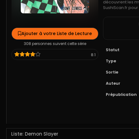
découvrent les my
SushiScan.fr pou
Ajouter à votre Liste de Lecture
308 personnes suivent cette série
Statut
8.1
Type
Sortie
Auteur
Prépublication
Liste: Demon Slayer