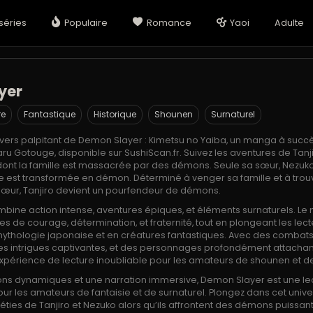
séries
Populaire
Romance
Yaoi
Adulte
yer
re
Fantastique
Historique
Shounen
Surnaturel
ivers palpitant de Demon Slayer : Kimetsu no Yaiba, un manga à succès
haru Gotouge, disponible sur SushiScan.fr. Suivez les aventures de Tan
ont la famille est massacrée par des démons. Seule sa sœur, Nezuko,
lle est transformée en démon. Déterminé à venger sa famille et à trou
œur, Tanjiro devient un pourfendeur de démons.
ine action intense, aventures épiques, et éléments surnaturels. L
s de courage, détermination, et fraternité, tout en plongeant les lec
ythologie japonaise et en créatures fantastiques. Avec des combat
des intrigues captivantes, et des personnages profondément attacha
expérience de lecture inoubliable pour les amateurs de shounen et de
tions dynamiques et une narration immersive, Demon Slayer est une le
ur les amateurs de fantaisie et de surnaturel. Plongez dans cet unive
péties de Tanjiro et Nezuko alors qu’ils affrontent des démons puissant