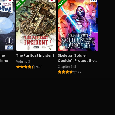
EN COURS
EN COURS
 me
The Far East Incident
Skeleton Soldier
Slime
Couldn’t Protect the
Volume 3
Dungeon
Chapitre 345
9.00
7.7