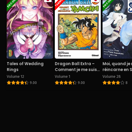
EN COURS
EN COURS
TERMINÉ
Tales of Wedding
Dragon Ball Extra –
Moi, quand je
Rings
Comment je me suis
réincarne en 
réincarné en Yamcha
Volume 12
Volume 1
Volume 28
9.00
9.00
8