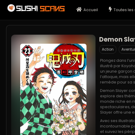
Accueil
Toutes les 
Demon Sla
Action
Aventu
Plongez dans l’un
illustré par Koyo
un jeune garçon d
l’attaque, mais e
remède pour sa s
Demon Slayer comb
explore des thème
monde riche en m
spectaculaires, 
Slayer offre une 
Avec ses illustra
incontournable po
et suivez les péri