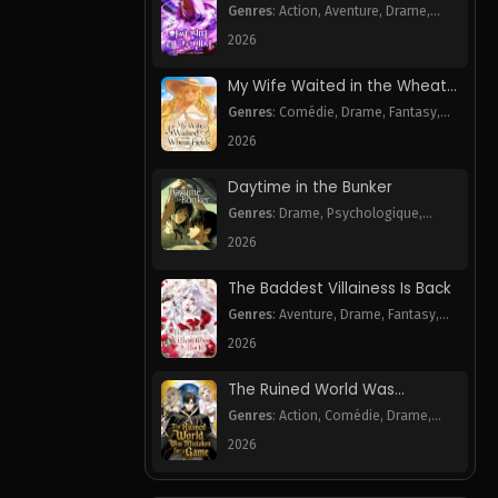
Necromancer
Genres
:
Action
,
Aventure
,
Drame
,
Harem
,
Webtoon
2026
My Wife Waited in the Wheat
Fields
Genres
:
Comédie
,
Drame
,
Fantasy
,
Romance
,
Webtoon
2026
Daytime in the Bunker
Genres
:
Drame
,
Psychologique
,
Romance
,
Webtoon
2026
The Baddest Villainess Is Back
Genres
:
Aventure
,
Drame
,
Fantasy
,
Romance
,
Webtoon
2026
The Ruined World Was
Mistaken for a Game
Genres
:
Action
,
Comédie
,
Drame
,
Fantasy
,
Mystère
,
Tragédie
,
Webtoon
2026