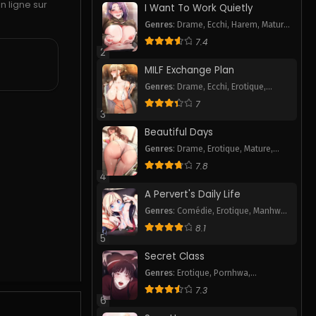
 ligne sur
I Want To Work Quietly
Genres
:
Drame
,
Ecchi
,
Harem
,
Mature
,
Pornhwa
,
Romance
,
Smut
,
Webtoon
7.4
2
MILF Exchange Plan
Genres
:
Drame
,
Ecchi
,
Erotique
,
Pornhwa
,
Romance
,
Smut
,
Webtoon
7
3
Beautiful Days
Genres
:
Drame
,
Erotique
,
Mature
,
Pornhwa
,
Smut
7.8
4
A Pervert's Daily Life
Genres
:
Comédie
,
Erotique
,
Manhwa
P
,
Mature
,
Pornhwa
,
Romance
,
Slice
8.1
of Life
,
Smut
,
Tranche de vie
,
5
Webtoon
Secret Class
Genres
:
Erotique
,
Pornhwa
,
Romance
,
Smut
,
Webtoon
7.3
6